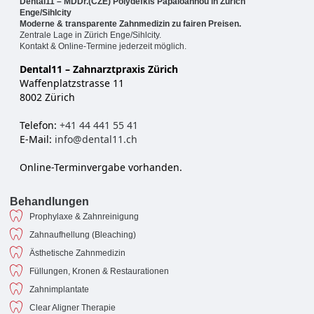
Dental11 – MDDr.(CZE) Polydefkis Papaioannou in Zürich
Enge/Sihlcity
Moderne & transparente Zahnmedizin zu fairen Preisen.
Zentrale Lage in Zürich Enge/Sihlcity.
Kontakt & Online-Termine jederzeit möglich.
Dental11 – Zahnarztpraxis Zürich
Waffenplatzstrasse 11
8002 Zürich
Telefon:
+41 44 441 55 41
E-Mail:
info@dental11.ch
Online-Terminvergabe vorhanden.
Behandlungen
Prophylaxe & Zahnreinigung
Zahnaufhellung (Bleaching)
Ästhetische Zahnmedizin
Füllungen, Kronen & Restaurationen
Zahnimplantate
Clear Aligner Therapie