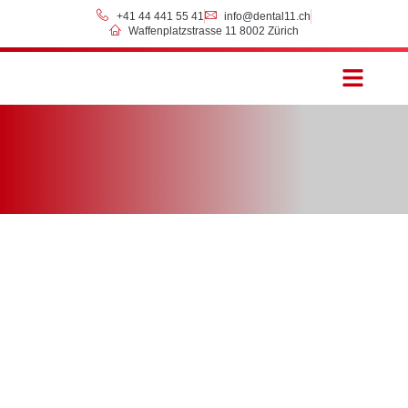
+41 44 441 55 41
info@dental11.ch
Waffenplatzstrasse 11 8002 Zürich
Preise & Zahlung