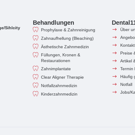
Behandlungen
Dental1
e/Sihlcity
Über u
Prophylaxe & Zahnreinigung
Angebo
Zahnaufhellung (Bleaching)
Kontakt
Ästhetische Zahnmedizin
Preise 
Füllungen, Kronen &
Restaurationen
Artikel
Zahnimplantate
Termin
Häufig 
Clear Aligner Therapie
Notfall
Notfallzahnmedizin
Jobs/Ka
Kinderzahnmedizin