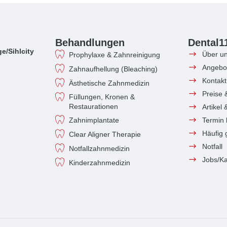
Behandlungen
Dental1
e/Sihlcity
Über u
Prophylaxe & Zahnreinigung
Angebo
Zahnaufhellung (Bleaching)
Kontakt
Ästhetische Zahnmedizin
Preise 
Füllungen, Kronen &
Restaurationen
Artikel
Zahnimplantate
Termin
Häufig 
Clear Aligner Therapie
Notfall
Notfallzahnmedizin
Jobs/Ka
Kinderzahnmedizin