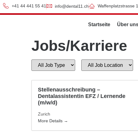
+41 44 441 55 41
Waffenplatzstrasse 
info@dental11.ch
Startseite
Über un
Jobs/Karriere
All
All
Job
Job
Type
Location
Stellenausschreibung –
Dentalassistentin EFZ / Lernende
(m/w/d)
Zurich
More Details