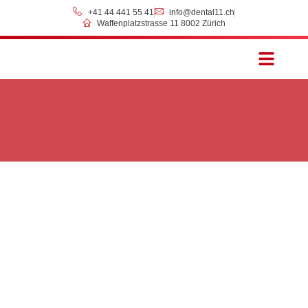
+41 44 441 55 41
info@dental11.ch
Waffenplatzstrasse 11 8002 Zürich
Preise & Zahlung