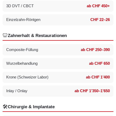
3D DVT / CBCT
ab CHF 450+
Einzelzahn-Röntgen
CHF 22–26
🦷
Zahnerhalt & Restaurationen
Composite-Füllung
ab CHF 250–390
Wurzelbehandlung
ab CHF 650
Krone (Schweizer Labor)
ab CHF 1’400
Inlay / Onlay
ab CHF 1’350–1’650
🛠️
Chirurgie & Implantate