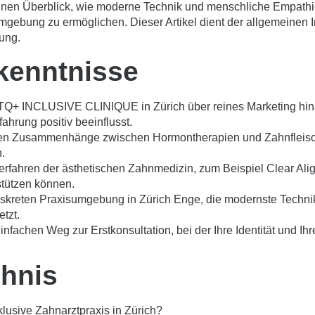
inen Überblick, wie moderne Technik und menschliche Empath
gebung zu ermöglichen. Dieser Artikel dient der allgemeinen I
hung.
kenntnisse
TQ+ INCLUSIVE CLINIQUE in Zürich über reines Marketing hin
fahrung positiv beeinflusst.
hen Zusammenhänge zwischen Hormontherapien und Zahnfleisc
.
rfahren der ästhetischen Zahnmedizin, zum Beispiel Clear Alig
rstützen können.
diskreten Praxisumgebung in Zürich Enge, die modernste Technik
etzt.
infachen Weg zur Erstkonsultation, bei der Ihre Identität und I
chnis
usive Zahnarztpraxis in Zürich?