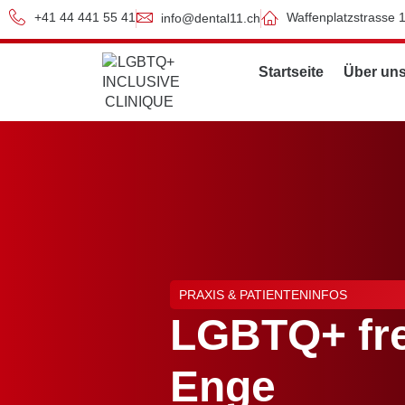
+41 44 441 55 41
Waffenplatzstrasse 
info@dental11.ch
Startseite
Über un
PRAXIS & PATIENTENINFOS
LGBTQ+ fre
Enge