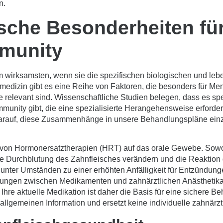
n.
sche Besonderheiten für
munity
 wirksamsten, wenn sie die spezifischen biologischen und leb
nmedizin gibt es eine Reihe von Faktoren, die besonders für Me
 relevant sind. Wissenschaftliche Studien belegen, dass es sp
mmunity
gibt, die eine spezialisierte Herangehensweise erfor
arauf, diese Zusammenhänge in unsere Behandlungspläne einz
ss von Hormonersatztherapien (HRT) auf das orale Gewebe. Sowo
 Durchblutung des Zahnfleisches verändern und die Reaktion d
t unter Umständen zu einer erhöhten Anfälligkeit für Entzündu
kungen zwischen Medikamenten und zahnärztlichen Anästhetika 
Ihre aktuelle Medikation ist daher die Basis für eine sichere Be
r allgemeinen Information und ersetzt keine individuelle zahnärz