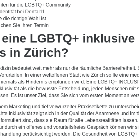
iten für die LGBTQ+ Community
entität bei Dental11
die richtige Wahl ist
chen Sie Ihren Termin
 eine LGBTQ+ inklusive
s in Zürich?
dizin bedeutet weit mehr als nur die räumliche Barrierefreiheit
rurteilen. In einer weltoffenen Stadt wie Zürich sollte eine me
tät niemals als Hindernis empfunden wird. Eine LGBTQ+ INCLU
Inklusivität als die bewusste Entscheidung, jeden Menschen mit 
en. Es ist unser Ziel, dass Sie sich vom ersten Moment an vers
chem Marketing und tief verwurzelter Praxisetikette zu untersc
chte Inklusivität zeigt sich in der Qualität der Anamnese und im 
ormuliert sind, dass sie Raum für alle Lebensrealitäten lassen. 
r durch ein offenes und vorurteilsfreies Gespräch können wir si
ehandlung berücksichtigt werden. Die
Gesundheit von LGBTQ+