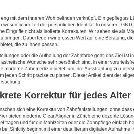
t eng mit dem inneren Wohlbefinden verknüpft. Ein gepflegtes 
ein wesentlicher Teil der persönlichen Identität. In unserer 
e Eingriffe nicht als isolierte Korrekturen. Wir sehen sie als Mö
zu bringen. Dabei legen wir grossen Wert auf eine Beratung, die 
ietet, die zu Ihnen passen.
tellungen oder die Aufhellung der Zahnfarbe geht, das Ziel ist i
s ästhetische Wünsche sehr persönlich sind. In einer vorurteil
 moderne Zahnmedizin bietet, um Ihre Ausstrahlung zu unterst
 um jeden Schritt präzise zu planen. Dieser Artikel dient der all
ersuchung.
krete Korrektur für jedes Alter
nschen sich eine Korrektur von Zahnfehlstellungen, ohne dass 
. Hier bieten moderne
Clear Aligner in Zürich
eine dezente Lösun
ibel tragen und für die Mahlzeiten oder die Zahnpflege einfach
ei Sihlcity beginnt mit einer detaillierten digitalen Aufnahme I