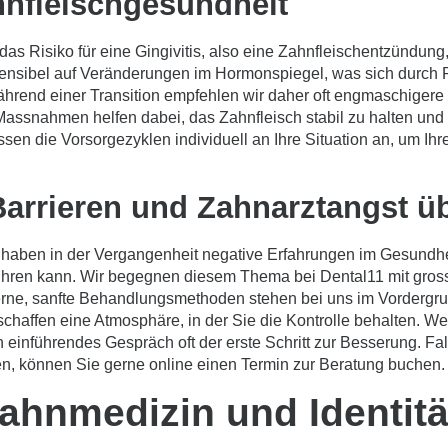
nfleischgesundheit
 Risiko für eine Gingivitis, also eine Zahnfleischentzündun
ensibel auf Veränderungen im Hormonspiegel, was sich durch R
end einer Transition empfehlen wir daher oft engmaschigere Int
assnahmen helfen dabei, das Zahnfleisch stabil zu halten und
sen die Vorsorgezyklen individuell an Ihre Situation an, um I
arrieren und Zahnarztangst ü
haben in der Vergangenheit negative Erfahrungen im Gesundh
ühren kann. Wir begegnen diesem Thema bei Dental11 mit gros
rne, sanfte Behandlungsmethoden stehen bei uns im Vordergrun
schaffen eine Atmosphäre, in der Sie die Kontrolle behalten. W
 einführendes Gespräch oft der erste Schritt zur Besserung. Fa
n, können Sie gerne online einen
Termin zur Beratung buchen
.
ahnmedizin und Identitä