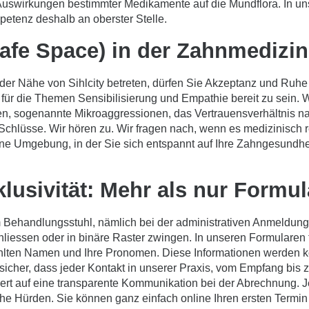
Auswirkungen bestimmter Medikamente auf die Mundflora. In uns
petenz deshalb an oberster Stelle.
afe Space) in der Zahnmedizin
der Nähe von Sihlcity betreten, dürfen Sie Akzeptanz und Ruh
für die Themen Sensibilisierung und Empathie bereit zu sein. W
 sogenannte Mikroaggressionen, das Vertrauensverhältnis na
Schlüsse. Wir hören zu. Wir fragen nach, wenn es medizinisch re
eine Umgebung, in der Sie sich entspannt auf Ihre Zahngesundh
klusivität: Mehr als nur Formul
dem Behandlungsstuhl, nämlich bei der administrativen Anmeldun
hliessen oder in binäre Raster zwingen. In unseren Formularen 
hlten Namen und Ihre Pronomen. Diese Informationen werden ko
r sicher, dass jeder Kontakt in unserer Praxis, vom Empfang bis 
ert auf eine transparente Kommunikation bei der Abrechnung. J
che Hürden. Sie können ganz einfach online Ihren ersten
Termin