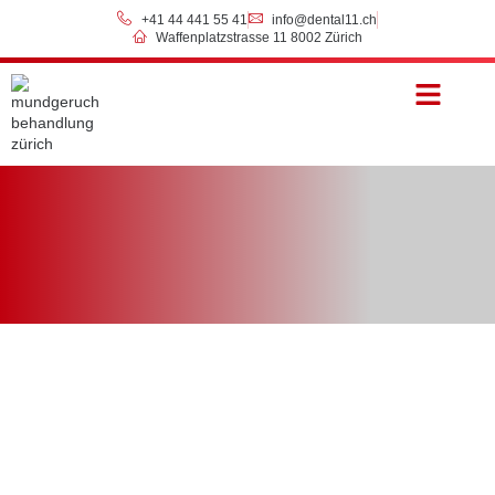
+41 44 441 55 41
info@dental11.ch
Waffenplatzstrasse 11 8002 Zürich
Preise & Zahlung