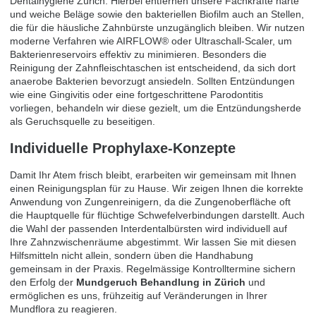
Dentalhygiene Zürich
. Hierbei entfernen unsere Fachkräfte harte
und weiche Beläge sowie den bakteriellen Biofilm auch an Stellen,
die für die häusliche Zahnbürste unzugänglich bleiben. Wir nutzen
moderne Verfahren wie AIRFLOW® oder Ultraschall-Scaler, um
Bakterienreservoirs effektiv zu minimieren. Besonders die
Reinigung der Zahnfleischtaschen ist entscheidend, da sich dort
anaerobe Bakterien bevorzugt ansiedeln. Sollten Entzündungen
wie eine Gingivitis oder eine fortgeschrittene Parodontitis
vorliegen, behandeln wir diese gezielt, um die Entzündungsherde
als Geruchsquelle zu beseitigen.
Individuelle Prophylaxe-Konzepte
Damit Ihr Atem frisch bleibt, erarbeiten wir gemeinsam mit Ihnen
einen Reinigungsplan für zu Hause. Wir zeigen Ihnen die korrekte
Anwendung von Zungenreinigern, da die Zungenoberfläche oft
die Hauptquelle für flüchtige Schwefelverbindungen darstellt. Auch
die Wahl der passenden Interdentalbürsten wird individuell auf
Ihre Zahnzwischenräume abgestimmt. Wir lassen Sie mit diesen
Hilfsmitteln nicht allein, sondern üben die Handhabung
gemeinsam in der Praxis. Regelmässige Kontrolltermine sichern
den Erfolg der
Mundgeruch Behandlung in Zürich
und
ermöglichen es uns, frühzeitig auf Veränderungen in Ihrer
Mundflora zu reagieren.