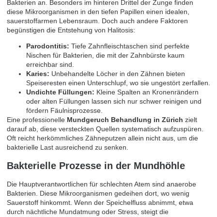
Bakterien an. Besonders im hinteren Drittel der Zunge finden
diese Mikroorganismen in den tiefen Papillen einen idealen,
sauerstoffarmen Lebensraum. Doch auch andere Faktoren
begünstigen die Entstehung von Halitosis:
Parodontitis:
Tiefe Zahnfleischtaschen sind perfekte
Nischen für Bakterien, die mit der Zahnbürste kaum
erreichbar sind.
Karies:
Unbehandelte Löcher in den Zähnen bieten
Speiseresten einen Unterschlupf, wo sie ungestört zerfallen.
Undichte Füllungen:
Kleine Spalten an Kronenrändern
oder alten Füllungen lassen sich nur schwer reinigen und
fördern Fäulnisprozesse.
Eine professionelle
Mundgeruch Behandlung in Zürich
zielt
darauf ab, diese versteckten Quellen systematisch aufzuspüren.
Oft reicht herkömmliches Zähneputzen allein nicht aus, um die
bakterielle Last ausreichend zu senken.
Bakterielle Prozesse in der Mundhöhle
Die Hauptverantwortlichen für schlechten Atem sind anaerobe
Bakterien. Diese Mikroorganismen gedeihen dort, wo wenig
Sauerstoff hinkommt. Wenn der Speichelfluss abnimmt, etwa
durch nächtliche Mundatmung oder Stress, steigt die