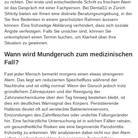
zu richten. Der erste und entscheidende Schritt zu frischem Atem
ist das Gespräch mit einer Fachperson. Bei Dental11 in Zürich
Sihlcity bieten wir Ihnen eine diskrete Beratungsumgebung, in der
Sie Ihre Bedenken in einem geschützten Rahmen äussern
können. Eine frühzeitige Abklärung verhindert, dass sich soziale
Ängste verfestigen. Falls Sie unsicher sind, können Sie
unkompliziert einen
Termin buchen
, um Klarheit über Ihre
Situation zu gewinnen.
Wann wird Mundgeruch zum medizinischen
Fall?
Fast jeder Mensch bemerkt morgens einen etwas strengeren
Atem. Das liegt am reduzierten Speichelfluss während der
Nachtruhe und ist völlig normal. Wenn der Geruch jedoch trotz
gründlichem Zähneputzen und der Reinigung der
Zahnzwischenräume über den Tag hinweg bestehen bleibt, ist
dies ein deutliches Warnsignal des Körpers. Persistierende
Halitosis deutet oft auf versteckte Bakterienreservoirs,
Entzündungen des Zahnfleisches oder undichte Füllungsränder
hin. Eine fachärztliche Untersuchung ist in solchen Fällen ratsam,
um gesundheitliche Risiken wie eine beginnende Parodontitis
frühzeitig zu erkennen. Wir analysieren dabei nicht nur den Atem