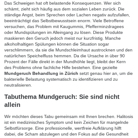
Das Schweigen hat oft belastende Konsequenzen. Wer sich
schämt, zieht sich häufig aus dem sozialen Leben zurück. Die
ständige Angst, beim Sprechen oder Lachen negativ aufzufallen,
beeinträchtigt das Selbstbewusstsein enorm. Viele Betroffene
versuchen, das Problem mit Kaugummis, Pfefferminzdragees
oder Mundspülungen im Alleingang zu lösen. Diese Produkte
maskieren den Geruch jedoch meist nur kurzfristig. Manche
alkoholhaltigen Spülungen können die Situation sogar
verschlimmern, da sie die Mundschleimhaut austrocknen und den
natürlichen Speichelfluss hemmen. Da die Ursache in über 90
Prozent der Fälle direkt in der Mundhöhle liegt, bleibt der Kern
des Problems ohne fachliche Hilfe bestehen. Eine gezielte
Mundgeruch Behandlung in Zürich
setzt genau hier an, um die
bakterielle Belastung systematisch zu identifizieren und zu
neutralisieren.
Tabuthema Mundgeruch: Sie sind nicht
allein
Wir möchten dieses Tabu gemeinsam mit Ihnen brechen. Halitosis
ist ein medizinisches Symptom und kein Zeichen für mangelnde
Selbstfürsorge. Eine professionelle, wertfreie Aufklärung hilft
dabei, die Scham abzulegen und den Fokus auf die Gesundheit