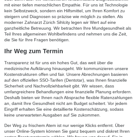
mit einer tiefen menschlichen Empathie. Für uns ist Technologie
kein Selbstzweck, sondern ein Hilfsmittel, um Ihren Komfort zu
steigern und Diagnosen so präzise wie möglich zu stellen. Als
moderner
Zahnarzt Zürich Sihlcity
legen wir Wert auf eine
ganzheitliche Betreuung. Wir betrachten Ihre Mundgesundheit als
Teil Ihres allgemeinen Wohlbefindens und nehmen uns die Zeit,
die Sie für Ihre Fragen benötigen.
Ihr Weg zum Termin
Transparenz ist für uns ein hohes Gut, das weit über die
medizinische Aufklärung hinausgeht. Wir kommunizieren unsere
Kostenstrukturen offen und fair. Unsere Abrechnungen basieren
auf den offiziellen SSO-Tarifen (Dentotar), was Ihnen finanzielle
Sicherheit und Nachvollziehbarkeit gibt. Wir wissen, dass
umfangreichere Behandlungen eine finanzielle Planung erfordern.
Deshalb bieten wir Ihnen nach Absprache flexible Ratenzahlungen
an, damit Ihre Gesundheit nicht am Budget scheitert. Vor jedem
Eingriff erhalten Sie eine detaillierte Kostenschätzung, sodass
keine unerwarteten Ausgaben auf Sie zukommen.
Der Weg zu frischem Atem ist nur wenige Klicks entfernt. Über
unser Online-System können Sie ganz bequem und diskret Ihren
ersten Beratungstermin wählen. Wir freuen uns darauf, Sie in