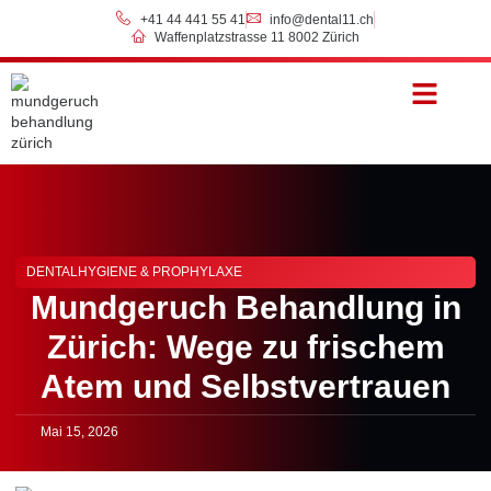
+41 44 441 55 41
info@dental11.ch
Waffenplatzstrasse 11 8002 Zürich
Preise & Zahlung
DENTALHYGIENE & PROPHYLAXE
Mundgeruch Behandlung in
Zürich: Wege zu frischem
Atem und Selbstvertrauen
Mai 15, 2026