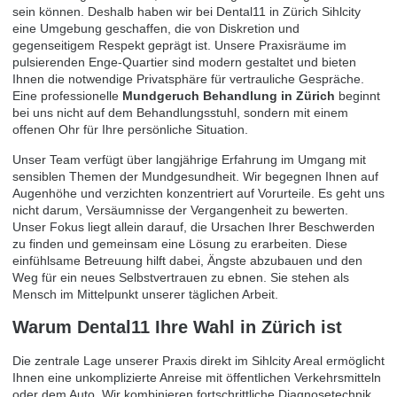
sein können. Deshalb haben wir bei Dental11 in Zürich Sihlcity
eine Umgebung geschaffen, die von Diskretion und
gegenseitigem Respekt geprägt ist. Unsere Praxisräume im
pulsierenden Enge-Quartier sind modern gestaltet und bieten
Ihnen die notwendige Privatsphäre für vertrauliche Gespräche.
Eine professionelle
Mundgeruch Behandlung in Zürich
beginnt
bei uns nicht auf dem Behandlungsstuhl, sondern mit einem
offenen Ohr für Ihre persönliche Situation.
Unser Team verfügt über langjährige Erfahrung im Umgang mit
sensiblen Themen der Mundgesundheit. Wir begegnen Ihnen auf
Augenhöhe und verzichten konzentriert auf Vorurteile. Es geht uns
nicht darum, Versäumnisse der Vergangenheit zu bewerten.
Unser Fokus liegt allein darauf, die Ursachen Ihrer Beschwerden
zu finden und gemeinsam eine Lösung zu erarbeiten. Diese
einfühlsame Betreuung hilft dabei, Ängste abzubauen und den
Weg für ein neues Selbstvertrauen zu ebnen. Sie stehen als
Mensch im Mittelpunkt unserer täglichen Arbeit.
Warum Dental11 Ihre Wahl in Zürich ist
Die zentrale Lage unserer Praxis direkt im Sihlcity Areal ermöglicht
Ihnen eine unkomplizierte Anreise mit öffentlichen Verkehrsmitteln
oder dem Auto. Wir kombinieren fortschrittliche Diagnosetechnik