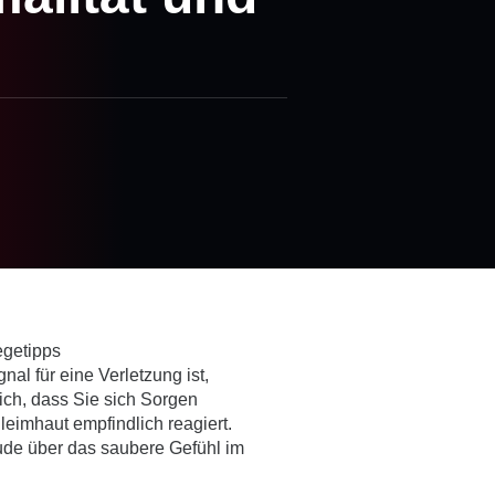
l für eine Verletzung ist,
lich, dass Sie sich Sorgen
imhaut empfindlich reagiert.
ude über das saubere Gefühl im