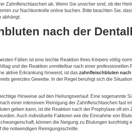
er Zahnfleischtaschen ab. Wenn Sie unsicher sind, ob der Heilu
Termin zur Nachkontrolle
online buchen
. Bitte beachten Sie, das
e abhängt.
chbluten nach der Denta
meisten Fällen ist eine leichte Reaktion Ihres Körpers völlig nor
ltag und der Reaktion unmittelbar nach einer professionellen 
ne aktive Erkrankung hinweist, ist das
zahnfleischbluten nach
its gereiztes Gewebe. In der Regel beruhigt sich die Situation
ns wichtige Hinweise auf den Heilungsverlauf. Eine sogenannte Si
 ist nach einer intensiven Reinigung der Zahnfleischtaschen fast
luten
geben kann, ist die Reaktion nach der Prophylaxe oft ein Z
t wurden. Auch individuelle Faktoren wie die Einnahme von Blu
hwangerschaft, können die Neigung zu Blutungen kurzfristig e
f die notwendigen Reinigungsschritte.