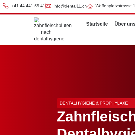
+41 44 441 55 41
Waffenplatzstrasse 
info@dental11.ch
Startseite
Über un
DENTALHYGIENE & PROPHYLAXE
Zahnfleisc
Dentalhygi