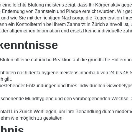
m eine leichte Blutung meistens zeigt, dass Ihr Körper aktiv g
he Entfernung von Zahnstein und Plaque erreicht wurden. Wir ge
 und wie Sie mit der richtigen Nachsorge die Regeneration Ih
ann ein Kontrolltermin bei Ihrem Zahnarzt in Zürich sinnvoll ist
t der allgemeinen Information und ersetzt keine individuelle za
kenntnisse
Bluten oft eine natürliche Reaktion auf die gründliche Entfernu
chbluten nach dentalhygiene meistens innerhalb von 24 bis 48
 gilt.
bestehender Entzündungen und Ihres individuellen Gewebetyps a
ne schonende Mundhygiene und den vorübergehenden Wechsel a
Dental11 in Zürich Wert legen, um Ihre Behandlung durch modern
ehm wie möglich zu gestalten.
chnis