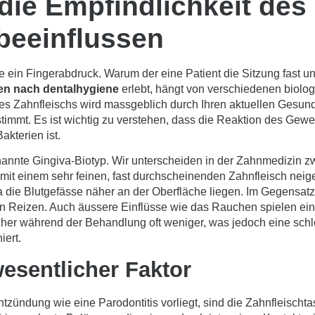
 die Empfindlichkeit des
beeinflussen
ie ein Fingerabdruck. Warum der eine Patient die Sitzung fast 
ten nach dentalhygiene
erlebt, hängt von verschiedenen biolo
hres Zahnfleischs wird massgeblich durch Ihren aktuellen Gesun
timmt. Es ist wichtig zu verstehen, dass die Reaktion des Gewe
kterien ist.
enannte Gingiva-Biotyp. Wir unterscheiden in der Zahnmedizin
mit einem sehr feinen, fast durchscheinenden Zahnfleisch nei
 die Blutgefässe näher an der Oberfläche liegen. Im Gegensatz
n Reizen. Auch äussere Einflüsse wie das Rauchen spielen ein
cher während der Behandlung oft weniger, was jedoch eine sch
ert.
wesentlicher Faktor
tzündung wie eine Parodontitis vorliegt, sind die Zahnfleischtasc