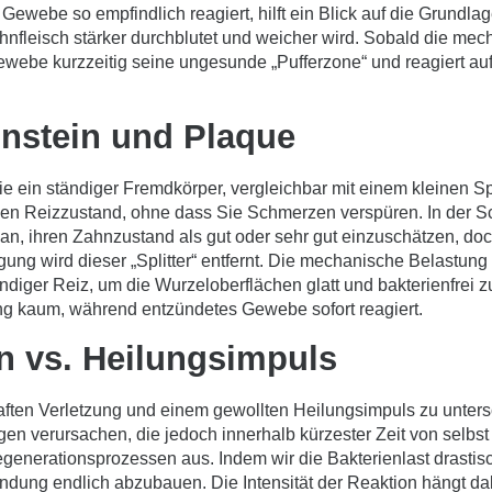
ewebe so empfindlich reagiert, hilft ein Blick auf die Grundla
hnfleisch stärker durchblutet und weicher wird. Sobald die mec
 Gewebe kurzzeitig seine ungesunde „Pufferzone“ und reagiert au
hnstein und Plaque
ie ein ständiger Fremdkörper, vergleichbar mit einem kleinen Sp
esen Reizzustand, ohne dass Sie Schmerzen verspüren. In der 
an, ihren Zahnzustand als gut oder sehr gut einzuschätzen, d
igung wird dieser „Splitter“ entfernt. Die mechanische Belastung
diger Reiz, um die Wurzeloberflächen glatt und bakterienfrei z
ng kaum, während entzündetes Gewebe sofort reagiert.
n vs. Heilungsimpuls
thaften Verletzung und einem gewollten Heilungsimpuls zu unter
 verursachen, die jedoch innerhalb kürzester Zeit von selbst a
generationsprozessen aus. Indem wir die Bakterienlast drastis
ung endlich abzubauen. Die Intensität der Reaktion hängt dabe