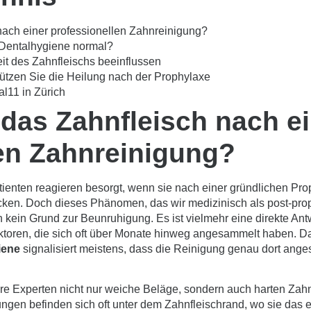
nach einer professionellen Zahnreinigung?
r Dentalhygiene normal?
eit des Zahnfleischs beeinflussen
tützen Sie die Heilung nach der Prophylaxe
l11 in Zürich
das Zahnfleisch nach ei
en Zahnreinigung?
atienten reagieren besorgt, wenn sie nach einer gründlichen Pro
cken. Doch dieses Phänomen, das wir medizinisch als post-pro
n kein Grund zur Beunruhigung. Es ist vielmehr eine direkte Antw
toren, die sich oft über Monate hinweg angesammelt haben. Da
iene
signalisiert meistens, dass die Reinigung genau dort anges
re Experten nicht nur weiche Beläge, sondern auch harten Zah
ngen befinden sich oft unter dem Zahnfleischrand, wo sie das