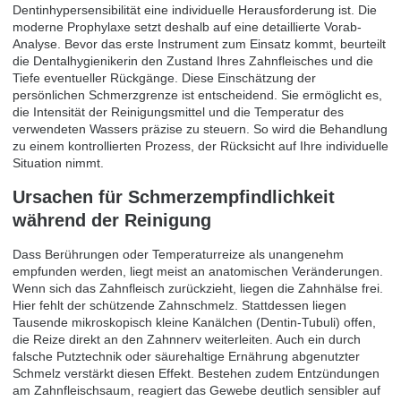
Dentinhypersensibilität eine individuelle Herausforderung ist. Die
moderne Prophylaxe setzt deshalb auf eine detaillierte Vorab-
Analyse. Bevor das erste Instrument zum Einsatz kommt, beurteilt
die Dentalhygienikerin den Zustand Ihres Zahnfleisches und die
Tiefe eventueller Rückgänge. Diese Einschätzung der
persönlichen Schmerzgrenze ist entscheidend. Sie ermöglicht es,
die Intensität der Reinigungsmittel und die Temperatur des
verwendeten Wassers präzise zu steuern. So wird die Behandlung
zu einem kontrollierten Prozess, der Rücksicht auf Ihre individuelle
Situation nimmt.
Ursachen für Schmerzempfindlichkeit
während der Reinigung
Dass Berührungen oder Temperaturreize als unangenehm
empfunden werden, liegt meist an anatomischen Veränderungen.
Wenn sich das Zahnfleisch zurückzieht, liegen die Zahnhälse frei.
Hier fehlt der schützende Zahnschmelz. Stattdessen liegen
Tausende mikroskopisch kleine Kanälchen (Dentin-Tubuli) offen,
die Reize direkt an den Zahnnerv weiterleiten. Auch ein durch
falsche Putztechnik oder säurehaltige Ernährung abgenutzter
Schmelz verstärkt diesen Effekt. Bestehen zudem Entzündungen
am Zahnfleischsaum, reagiert das Gewebe deutlich sensibler auf