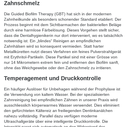
Zahnschmelz
Die Guided Biofilm Therapy (GBT) hat sich in der modernen
Zahnheilkunde als besonders schonender Standard etabliert. Der
Prozess beginnt mit dem Sichtbarmachen der bakteriellen Beläge
durch eine harmlose Färbelösung. Dieses Vorgehen stellt sicher,
dass die Dentalhygienikerin nur dort interveniert, wo es tatsächlich
notwendig ist. Ein „blindes“ Reinigen an empfindlichen
Zahnhälsen wird so konsequent vermieden. Statt harter
Metallküretten nutzt dieses Verfahren ein feines Pulverstrahlgerät
mit Erythritol-Partikeln. Diese Partikel sind mit einer Grösse von
nur 14 Mikrometern extrem fein und entfernen den Biofilm sanft,
ohne das Weichgewebe oder den Zahnschmelz zu irritieren.
Temperagement und Druckkontrolle
Ein häufiger Auslöser für Unbehagen während der Prophylaxe ist
die Verwendung von kaltem Wasser. Bei der spezialisierten
Zahnreinigung bei empfindlichen Zähnen in unserer Praxis wird
ausschliesslich körperwarmes Wasser verwendet. Dies eliminiert
den gefürchteten Kältereiz an freiliegenden Dentinkanälchen
nahezu vollständig. Parallel dazu verfügen moderne
Ultraschallgeräte über eine intelligente Druckkontrolle. Die
Intensität passt sich automatisch an den Widerstand des