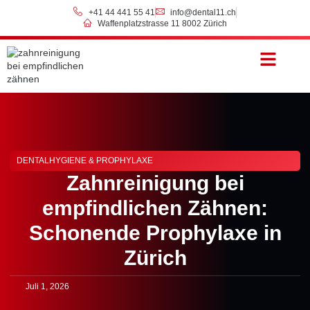
+41 44 441 55 41
info@dental11.ch
Waffenplatzstrasse 11 8002 Zürich
Preise & Zahlung
DENTALHYGIENE & PROPHYLAXE
Zahnreinigung bei
empfindlichen Zähnen:
Schonende Prophylaxe in
Zürich
Juli 1, 2026