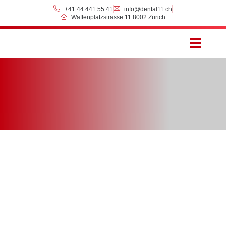
+41 44 441 55 41
info@dental11.ch
Waffenplatzstrasse 11 8002 Zürich
Preise & Zahlung