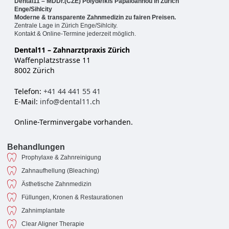
Dental11 – MDDr.(CZE) Polydefkis Papaioannou in Zürich
Enge/Sihlcity
Moderne & transparente Zahnmedizin zu fairen Preisen.
Zentrale Lage in Zürich Enge/Sihlcity.
Kontakt & Online-Termine jederzeit möglich.
Dental11 – Zahnarztpraxis Zürich
Waffenplatzstrasse 11
8002 Zürich
Telefon:
+41 44 441 55 41
E-Mail:
info@dental11.ch
Online-Terminvergabe vorhanden.
Behandlungen
Prophylaxe & Zahnreinigung
Zahnaufhellung (Bleaching)
Ästhetische Zahnmedizin
Füllungen, Kronen & Restaurationen
Zahnimplantate
Clear Aligner Therapie