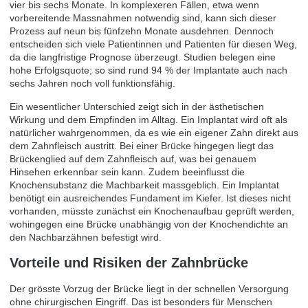
vier bis sechs Monate. In komplexeren Fällen, etwa wenn
vorbereitende Massnahmen notwendig sind, kann sich dieser
Prozess auf neun bis fünfzehn Monate ausdehnen. Dennoch
entscheiden sich viele Patientinnen und Patienten für diesen Weg,
da die langfristige Prognose überzeugt. Studien belegen eine
hohe Erfolgsquote; so sind rund 94 % der Implantate auch nach
sechs Jahren noch voll funktionsfähig.
Ein wesentlicher Unterschied zeigt sich in der ästhetischen
Wirkung und dem Empfinden im Alltag. Ein Implantat wird oft als
natürlicher wahrgenommen, da es wie ein eigener Zahn direkt aus
dem Zahnfleisch austritt. Bei einer Brücke hingegen liegt das
Brückenglied auf dem Zahnfleisch auf, was bei genauem
Hinsehen erkennbar sein kann. Zudem beeinflusst die
Knochensubstanz die Machbarkeit massgeblich. Ein Implantat
benötigt ein ausreichendes Fundament im Kiefer. Ist dieses nicht
vorhanden, müsste zunächst ein Knochenaufbau geprüft werden,
wohingegen eine Brücke unabhängig von der Knochendichte an
den Nachbarzähnen befestigt wird.
Vorteile und Risiken der Zahnbrücke
Der grösste Vorzug der Brücke liegt in der schnellen Versorgung
ohne chirurgischen Eingriff. Das ist besonders für Menschen