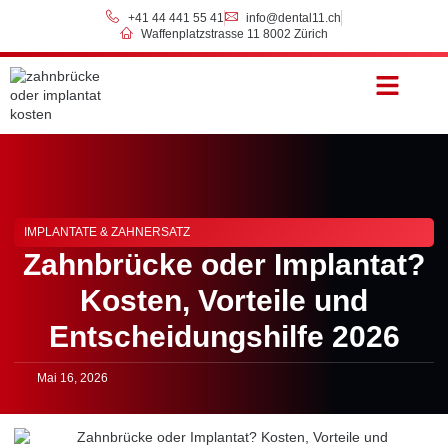
+41 44 441 55 41
info@dental11.ch
Waffenplatzstrasse 11 8002 Zürich
Preise & Zahlung
IMPLANTATE & ZAHNERSATZ
Zahnbrücke oder Implantat?
Kosten, Vorteile und
Entscheidungshilfe 2026
Mai 16, 2026