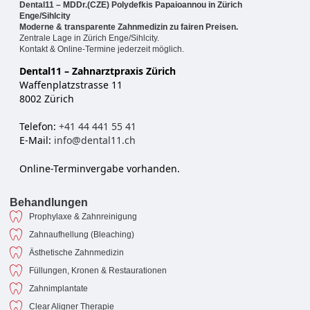
Dental11 – MDDr.(CZE) Polydefkis Papaioannou in Zürich
Enge/Sihlcity
Moderne & transparente Zahnmedizin zu fairen Preisen.
Zentrale Lage in Zürich Enge/Sihlcity.
Kontakt & Online-Termine jederzeit möglich.
Dental11 – Zahnarztpraxis Zürich
Waffenplatzstrasse 11
8002 Zürich
Telefon:
+41 44 441 55 41
E-Mail:
info@dental11.ch
Online-Terminvergabe vorhanden.
Behandlungen
Prophylaxe & Zahnreinigung
Zahnaufhellung (Bleaching)
Ästhetische Zahnmedizin
Füllungen, Kronen & Restaurationen
Zahnimplantate
Clear Aligner Therapie