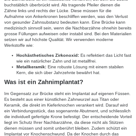
buchstäblich überbrückt wird. Als tragende Pfeiler dienen die
Zähne links und rechts der Lücke. Diese müssen für die
Aufnahme von Ankerkronen beschliffen werden, was den Verlust
von gesunder Zahnsubstanz bedeuten kann. Eine Brücke kann
medizinisch sinnvoll sein, wenn die Nachbarzähne ohnehin bereits
grosse Füllungen aufweisen oder instabil sind. Bei den Materialien
setzen wir auf höchste Qualität. Wir verwenden moderne
Werkstoffe wie:
Hochästhetisches Zirkonoxid:
Es reflektiert das Licht fast
wie ein natürlicher Zahn und ist metallfrei.
Metallkeramik:
Eine robuste Lösung mit einem stabilen
Kern, die sich über Jahrzehnte bewährt hat.
Was ist ein Zahnimplantat?
Im Gegensatz zur Brücke steht ein Implantat auf eigenen Füssen.
Es besteht aus einer künstlichen Zahnwurzel aus Titan oder
Keramik, die direkt im Kieferknochen verankert wird. Darauf wird
ein Verbindungsstück, das sogenannte Abutment, und schliesslich
die individuell gefertigte Krone befestigt. Der entscheidende Vorteil
liegt im Schutz Ihrer Nachbarzähne, da diese nicht als Stützen
dienen müssen und somit unberührt bleiben. Zudem schützt ein
Implantat vor Knochenschwund. Da der Knochen durch das