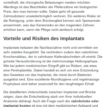
vorteilhaft, die chirurgische Belastungen meiden möchten.
Allerdings ist das Beschleifen der Pfeilerzähne ein biologischer
Preis, den man kennen sollte. Dabei geht oft gesunde
Zahnsubstanz unwiederbringlich verloren. Ein weiteres Risiko ist
die Reinigung; unter dem Brückenglied können sich Speisereste
ansammeln, was das Kariesrisiko an den tragenden Zähnen
erhöhen kann, wenn die Pflege nicht akribisch erfolgt.
Vorteile und Risiken des Implantats
Implantate belasten die Nachbarzähne nicht und vermitteln ein
sehr stabiles Kaugefühl. Sie verhindern zudem den natürlichen
Knochenabbau, der in zahnlosen Kieferabschnitten oft eintritt. Die
grösste Herausforderung ist die mehrmonatige Heilungsphase.
Wie bei jedem medizinischen Eingriff gibt es Risiken, wie etwa
eine Periimplantitis. Dabei handelt es sich um eine Entzündung
des Gewebes um das Implantat, die meist durch Bakterien
ausgelöst wird. Eine exzellente Mundhygiene und regelmässige
Prophylaxe sind daher essenziell für den langfristigen Erhalt.
Die detaillierten
Unterschiede zwischen Implantat und Brücke
zeigen, dass die Entscheidung stark von Ihrer individuellen
Anatomie abhängt. Auch die Frage nach der
zahnbrücke oder
implantat kosten
ist eng mit dem medizinischen Aufwand und