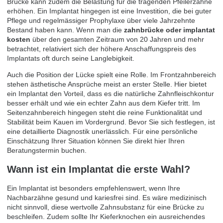
Brücke kann zudem die Belastung für die tragenden Pfeilerzähne
erhöhen. Ein Implantat hingegen ist eine Investition, die bei guter
Pflege und regelmässiger Prophylaxe über viele Jahrzehnte
Bestand haben kann. Wenn man die
zahnbrücke oder implantat
kosten
über den gesamten Zeitraum von 20 Jahren und mehr
betrachtet, relativiert sich der höhere Anschaffungspreis des
Implantats oft durch seine Langlebigkeit.
Auch die Position der Lücke spielt eine Rolle. Im Frontzahnbereich
stehen ästhetische Ansprüche meist an erster Stelle. Hier bietet
ein Implantat den Vorteil, dass es die natürliche Zahnfleischkontur
besser erhält und wie ein echter Zahn aus dem Kiefer tritt. Im
Seitenzahnbereich hingegen steht die reine Funktionalität und
Stabilität beim Kauen im Vordergrund. Bevor Sie sich festlegen, ist
eine detaillierte Diagnostik unerlässlich. Für eine persönliche
Einschätzung Ihrer Situation können Sie direkt hier Ihren
Beratungstermin buchen
.
Wann ist ein Implantat die erste Wahl?
Ein Implantat ist besonders empfehlenswert, wenn Ihre
Nachbarzähne gesund und kariesfrei sind. Es wäre medizinisch
nicht sinnvoll, diese wertvolle Zahnsubstanz für eine Brücke zu
beschleifen. Zudem sollte Ihr Kieferknochen ein ausreichendes