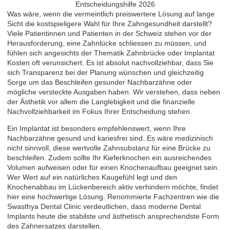
Was wäre, wenn die vermeintlich preiswertere Lösung auf lange
Sicht die kostspieligere Wahl für Ihre Zahngesundheit darstellt?
Viele Patientinnen und Patienten in der Schweiz stehen vor der
Herausforderung, eine Zahnlücke schliessen zu müssen, und
fühlen sich angesichts der Thematik Zahnbrücke oder Implantat
Kosten oft verunsichert. Es ist absolut nachvollziehbar, dass Sie
sich Transparenz bei der Planung wünschen und gleichzeitig
Sorge um das Beschleifen gesunder Nachbarzähne oder
mögliche versteckte Ausgaben haben. Wir verstehen, dass neben
der Ästhetik vor allem die Langlebigkeit und die finanzielle
Nachvollziehbarkeit im Fokus Ihrer Entscheidung stehen.
Ein Implantat ist besonders empfehlenswert, wenn Ihre
Nachbarzähne gesund und kariesfrei sind. Es wäre medizinisch
nicht sinnvoll, diese wertvolle Zahnsubstanz für eine Brücke zu
beschleifen. Zudem sollte Ihr Kieferknochen ein ausreichendes
Volumen aufweisen oder für einen Knochenaufbau geeignet sein.
Wer Wert auf ein natürliches Kaugefühl legt und den
Knochenabbau im Lückenbereich aktiv verhindern möchte, findet
hier eine hochwertige Lösung. Renommierte Fachzentren wie die
Swasthya Dental Clinic verdeutlichen, dass moderne
Dental
Implants
heute die stabilste und ästhetisch ansprechendste Form
des Zahnersatzes darstellen.