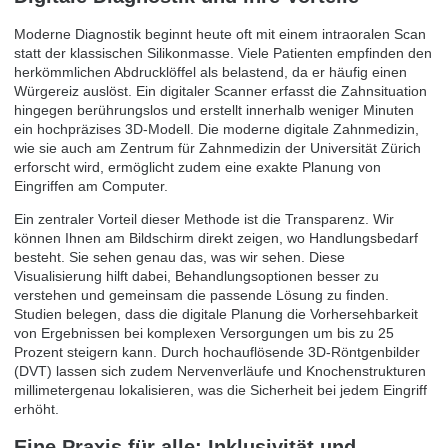
Moderne Diagnostik beginnt heute oft mit einem intraoralen Scan
statt der klassischen Silikonmasse. Viele Patienten empfinden den
herkömmlichen Abdrucklöffel als belastend, da er häufig einen
Würgereiz auslöst. Ein digitaler Scanner erfasst die Zahnsituation
hingegen berührungslos und erstellt innerhalb weniger Minuten
ein hochpräzises 3D-Modell. Die
moderne digitale Zahnmedizin
,
wie sie auch am Zentrum für Zahnmedizin der Universität Zürich
erforscht wird, ermöglicht zudem eine exakte Planung von
Eingriffen am Computer.
Ein zentraler Vorteil dieser Methode ist die Transparenz. Wir
können Ihnen am Bildschirm direkt zeigen, wo Handlungsbedarf
besteht. Sie sehen genau das, was wir sehen. Diese
Visualisierung hilft dabei, Behandlungsoptionen besser zu
verstehen und gemeinsam die passende Lösung zu finden.
Studien belegen, dass die digitale Planung die Vorhersehbarkeit
von Ergebnissen bei komplexen Versorgungen um bis zu 25
Prozent steigern kann. Durch hochauflösende 3D-Röntgenbilder
(DVT) lassen sich zudem Nervenverläufe und Knochenstrukturen
millimetergenau lokalisieren, was die Sicherheit bei jedem Eingriff
erhöht.
Eine Praxis für alle: Inklusivität und