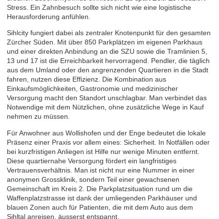
Stress. Ein Zahnbesuch sollte sich nicht wie eine logistische
Herausforderung anfühlen.
Sihlcity fungiert dabei als zentraler Knotenpunkt für den gesamten
Zürcher Süden. Mit über 850 Parkplätzen im eigenen Parkhaus
und einer direkten Anbindung an die SZU sowie die Tramlinien 5,
13 und 17 ist die Erreichbarkeit hervorragend. Pendler, die täglich
aus dem Umland oder den angrenzenden Quartieren in die Stadt
fahren, nutzen diese Effizienz. Die Kombination aus
Einkaufsmöglichkeiten, Gastronomie und medizinischer
Versorgung macht den Standort unschlagbar. Man verbindet das
Notwendige mit dem Nützlichen, ohne zusätzliche Wege in Kauf
nehmen zu müssen.
Für Anwohner aus Wollishofen und der Enge bedeutet die lokale
Präsenz einer Praxis vor allem eines: Sicherheit. In Notfällen oder
bei kurzfristigen Anliegen ist Hilfe nur wenige Minuten entfernt.
Diese quartiernahe Versorgung fördert ein langfristiges
Vertrauensverhältnis. Man ist nicht nur eine Nummer in einer
anonymen Grossklinik, sondern Teil einer gewachsenen
Gemeinschaft im Kreis 2. Die Parkplatzsituation rund um die
Waffenplatzstrasse ist dank der umliegenden Parkhäuser und
blauen Zonen auch für Patienten, die mit dem Auto aus dem
Sihltal anreisen, äusserst entspannt.