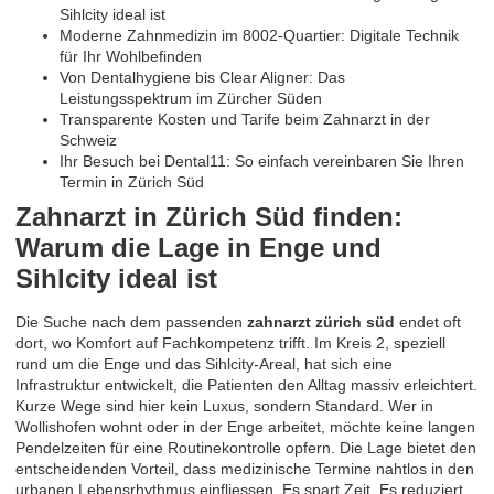
Sihlcity ideal ist
Moderne Zahnmedizin im 8002-Quartier: Digitale Technik
für Ihr Wohlbefinden
Von Dentalhygiene bis Clear Aligner: Das
Leistungsspektrum im Zürcher Süden
Transparente Kosten und Tarife beim Zahnarzt in der
Schweiz
Ihr Besuch bei Dental11: So einfach vereinbaren Sie Ihren
Termin in Zürich Süd
Zahnarzt in Zürich Süd finden:
Warum die Lage in Enge und
Sihlcity ideal ist
Die Suche nach dem passenden
zahnarzt zürich süd
endet oft
dort, wo Komfort auf Fachkompetenz trifft. Im Kreis 2, speziell
rund um die Enge und das Sihlcity-Areal, hat sich eine
Infrastruktur entwickelt, die Patienten den Alltag massiv erleichtert.
Kurze Wege sind hier kein Luxus, sondern Standard. Wer in
Wollishofen wohnt oder in der Enge arbeitet, möchte keine langen
Pendelzeiten für eine Routinekontrolle opfern. Die Lage bietet den
entscheidenden Vorteil, dass medizinische Termine nahtlos in den
urbanen Lebensrhythmus einfliessen. Es spart Zeit. Es reduziert