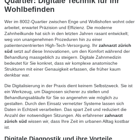
Quartier: Digitale Technik für Ihr
Wohlbefinden
Wer im 8002-Quartier zwischen Enge und Wollishofen wohnt oder
arbeitet, erwartet Präzision und Effizienz. Die moderne
Zahnheilkunde hat sich in den letzten Jahren rasant entwickelt;
weg von unangenehmen Prozeduren hin zu einer
patientenzentrierten High-Tech-Versorgung. Ihr
zahnarzt zürich
süd
setzt auf diese Innovationen, um den Komfort während der
Behandlung massgeblich zu steigern. Digitale Zahnmedizin
bedeutet für Sie konkret, dass wir komplexe anatomische
Strukturen mit einer Genauigkeit erfassen, die früher kaum
denkbar war.
Die Digitalisierung in der Praxis dient keinem Selbstzweck. Sie ist
ein Werkzeug, um Diagnosen sicherer zu stellen und
Behandlungsabläufe für Sie so angenehm wie möglich zu
gestalten. Durch den Einsatz vernetzter Systeme lassen sich
Daten in Echtzeit verarbeiten. Das spart Zeit und reduziert die
Anzahl der notwendigen Sitzungen. Als erfahrener
zahnarzt
zürich süd
wissen wir, dass Ihre Zeit im urbanen Alltag kostbar
ist.
Digitale Diagnostik und ihre Vorteile