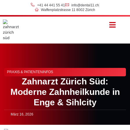
+41 44 441 55 41
info@dental11.ch
Waffenplatzstrasse 11 8002 Zürich
Preise & Zahlung
PRAXIS & PATIENTENINFOS
Zahnarzt Zürich Süd:
Moderne Zahnheilkunde in
Enge & Sihlcity
März 16, 2026