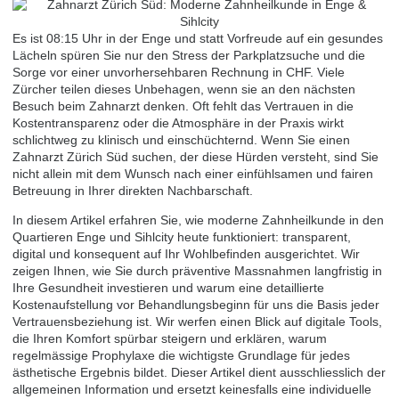
Es ist 08:15 Uhr in der Enge und statt Vorfreude auf ein gesundes
Lächeln spüren Sie nur den Stress der Parkplatzsuche und die
Sorge vor einer unvorhersehbaren Rechnung in CHF. Viele
Zürcher teilen dieses Unbehagen, wenn sie an den nächsten
Besuch beim Zahnarzt denken. Oft fehlt das Vertrauen in die
Kostentransparenz oder die Atmosphäre in der Praxis wirkt
schlichtweg zu klinisch und einschüchternd. Wenn Sie einen
Zahnarzt Zürich Süd suchen, der diese Hürden versteht, sind Sie
nicht allein mit dem Wunsch nach einer einfühlsamen und fairen
Betreuung in Ihrer direkten Nachbarschaft.
In diesem Artikel erfahren Sie, wie moderne Zahnheilkunde in den
Quartieren Enge und Sihlcity heute funktioniert: transparent,
digital und konsequent auf Ihr Wohlbefinden ausgerichtet. Wir
zeigen Ihnen, wie Sie durch präventive Massnahmen langfristig in
Ihre Gesundheit investieren und warum eine detaillierte
Kostenaufstellung vor Behandlungsbeginn für uns die Basis jeder
Vertrauensbeziehung ist. Wir werfen einen Blick auf digitale Tools,
die Ihren Komfort spürbar steigern und erklären, warum
regelmässige Prophylaxe die wichtigste Grundlage für jedes
ästhetische Ergebnis bildet. Dieser Artikel dient ausschliesslich der
allgemeinen Information und ersetzt keinesfalls eine individuelle