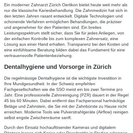
Ein moderner Zahnarzt Zürich Oerlikon bietet heute weit mehr als
nur die klassische Kariesbehandlung. Die Zahnmedizin hat sich in
den letzten Jahren rasant entwickelt. Digitale Technologien und
schonende Verfahren ermöglichen Behandlungen, die präziser
und angenehmer für den Patienten sind. Ein breites
Leistungsspektrum stellt sicher, dass Sie für jedes Anliegen, von
der einfachen Kontrolle bis zum komplexen Zahnersatz, eine
Lösung aus einer Hand erhalten. Transparenz bei den Kosten und
eine einfühlsame Beratung bilden dabei das Fundament für eine
vertrauensvolle Patientenbeziehung.
Dentalhygiene und Vorsorge in Zürich
Die regelmässige Dentalhygiene ist die wichtigste Investition in
Ihre Mundgesundheit. In der Schweiz empfehlen
Fachgesellschaften wie die SSO meist ein bis zwei Termine pro
Jahr. Eine professionelle Zahnreinigung (PZR) dauert in der Regel
45 bis 60 Minuten. Dabei entfernt das Fachpersonal hartnäckige
Beläge und Zahnstein, die Sie mit der Zahnbürste zu Hause nicht
erreichen. Moderne Tools wie Pulverstrahlgeräte (Airflow) reinigen
selbst engste Zwischenräume sanft.
Durch den Einsatz hochauflösender Kameras und digitalem
Röntgen lassen sich Karies oder Parodontitis in Stadien erkennen,