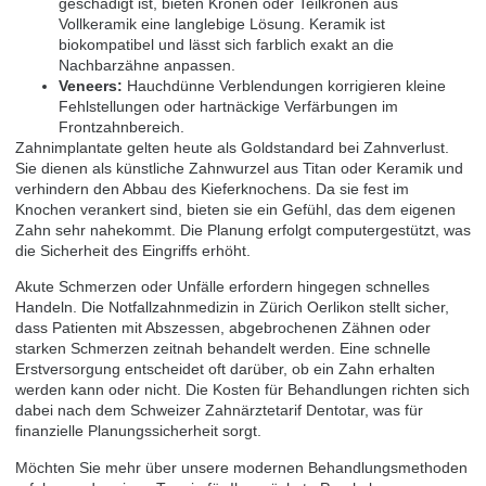
geschädigt ist, bieten Kronen oder Teilkronen aus
Vollkeramik eine langlebige Lösung. Keramik ist
biokompatibel und lässt sich farblich exakt an die
Nachbarzähne anpassen.
Veneers:
Hauchdünne Verblendungen korrigieren kleine
Fehlstellungen oder hartnäckige Verfärbungen im
Frontzahnbereich.
Zahnimplantate gelten heute als Goldstandard bei Zahnverlust.
Sie dienen als künstliche Zahnwurzel aus Titan oder Keramik und
verhindern den Abbau des Kieferknochens. Da sie fest im
Knochen verankert sind, bieten sie ein Gefühl, das dem eigenen
Zahn sehr nahekommt. Die Planung erfolgt computergestützt, was
die Sicherheit des Eingriffs erhöht.
Akute Schmerzen oder Unfälle erfordern hingegen schnelles
Handeln. Die Notfallzahnmedizin in Zürich Oerlikon stellt sicher,
dass Patienten mit Abszessen, abgebrochenen Zähnen oder
starken Schmerzen zeitnah behandelt werden. Eine schnelle
Erstversorgung entscheidet oft darüber, ob ein Zahn erhalten
werden kann oder nicht. Die Kosten für Behandlungen richten sich
dabei nach dem Schweizer Zahnärztetarif Dentotar, was für
finanzielle Planungssicherheit sorgt.
Möchten Sie mehr über unsere modernen Behandlungsmethoden