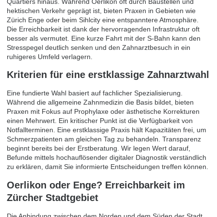
Quartiers hinaus. Während Oerlikon oft durch Baustellen und
hektischen Verkehr geprägt ist, bieten Praxen in Gebieten wie
Zürich Enge oder beim Sihlcity eine entspanntere Atmosphäre.
Die Erreichbarkeit ist dank der hervorragenden Infrastruktur oft
besser als vermutet. Eine kurze Fahrt mit der S-Bahn kann den
Stresspegel deutlich senken und den Zahnarztbesuch in ein
ruhigeres Umfeld verlagern.
Kriterien für eine erstklassige Zahnarztwahl
Eine fundierte Wahl basiert auf fachlicher Spezialisierung.
Während die allgemeine Zahnmedizin die Basis bildet, bieten
Praxen mit Fokus auf Prophylaxe oder ästhetische Korrekturen
einen Mehrwert. Ein kritischer Punkt ist die Verfügbarkeit von
Notfallterminen. Eine erstklassige Praxis hält Kapazitäten frei, um
Schmerzpatienten am gleichen Tag zu behandeln. Transparenz
beginnt bereits bei der Erstberatung. Wir legen Wert darauf,
Befunde mittels hochauflösender digitaler Diagnostik verständlich
zu erklären, damit Sie informierte Entscheidungen treffen können.
Oerlikon oder Enge? Erreichbarkeit im
Zürcher Stadtgebiet
Die Anbindung zwischen dem Norden und dem Süden der Stadt