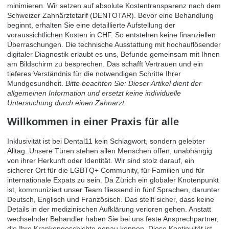
minimieren. Wir setzen auf absolute Kostentransparenz nach dem
Schweizer Zahnärztetarif (DENTOTAR). Bevor eine Behandlung
beginnt, erhalten Sie eine detaillierte Aufstellung der
voraussichtlichen Kosten in CHF. So entstehen keine finanziellen
Überraschungen. Die technische Ausstattung mit hochauflösender
digitaler Diagnostik erlaubt es uns, Befunde gemeinsam mit Ihnen
am Bildschirm zu besprechen. Das schafft Vertrauen und ein
tieferes Verständnis für die notwendigen Schritte Ihrer
Mundgesundheit.
Bitte beachten Sie: Dieser Artikel dient der
allgemeinen Information und ersetzt keine individuelle
Untersuchung durch einen Zahnarzt.
Willkommen in einer Praxis für alle
Inklusivität ist bei Dental11 kein Schlagwort, sondern gelebter
Alltag. Unsere Türen stehen allen Menschen offen, unabhängig
von ihrer Herkunft oder Identität. Wir sind stolz darauf, ein
sicherer Ort für die LGBTQ+ Community, für Familien und für
internationale Expats zu sein. Da Zürich ein globaler Knotenpunkt
ist, kommuniziert unser Team fliessend in fünf Sprachen, darunter
Deutsch, Englisch und Französisch. Das stellt sicher, dass keine
Details in der medizinischen Aufklärung verloren gehen. Anstatt
wechselnder Behandler haben Sie bei uns feste Ansprechpartner,
die Ihre Krankengeschichte genau kennen. Diese Kontinuität ist