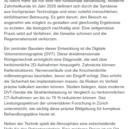
zu Recht mehr als nur eine rein funktionale Behandlung. Moderne
Zahnheilkunde im Jahr 2026 definiert sich durch die Symbiose
aus hochpräziser Technologie und einer zutiefst menschlichen,
einfühlsamen Betreuung. Es geht darum, den Besuch so
angenehm wie möglich zu gestalten und gleichzeitig Ergebnisse
zu erzielen, die biologisch nachhaltig sind. Eine zeitgemässe
Praxis setzt auf Verfahren, die Gewebe schonen und die
Regenerationszeit verkürzen.
Ein zentraler Baustein dieser Entwicklung ist die Digitale
Volumentomographie (DVT). Diese dreidimensionale
Röntgentechnik ermöglicht eine Diagnostik, die weit über
herkömmliche 2D-Aufnahmen hinausgeht. Zahnärzte können
Kieferstrukturen, Nervenverläufe und die Knochendichte
millimetergenau beurteilen, bevor ein Eingriff erfolgt. Dies erhöht
die Sicherheit bei Implantationen massiv, da Risiken im Vorfeld
präzise kalkuliert werden können. Studien belegen, dass moderne
DVT-Geräte die Strahlenbelastung im Vergleich zu herkömmlichen
CT-Aufnahmen um bis zu 75 % reduzieren können.
Das
Leistungsspektrum
der universitären Forschung in Zürich
unterstreicht, wie wichtig diese präzise Bildgebung für komplexe
Behandlungspläne heute ist.
Neben der Technik spielt die Atmosphäre eine entscheidende