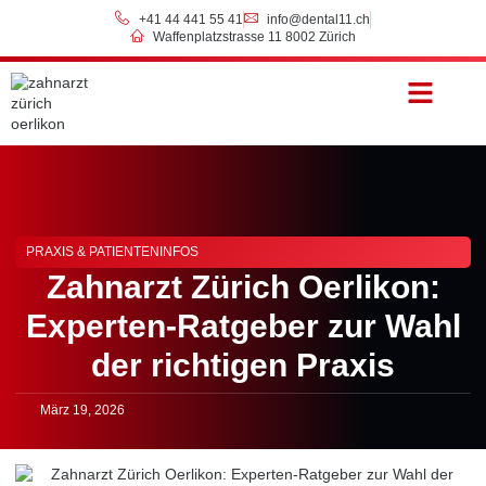
+41 44 441 55 41
info@dental11.ch
Waffenplatzstrasse 11 8002 Zürich
Preise & Zahlung
PRAXIS & PATIENTENINFOS
Zahnarzt Zürich Oerlikon:
Experten-Ratgeber zur Wahl
der richtigen Praxis
März 19, 2026