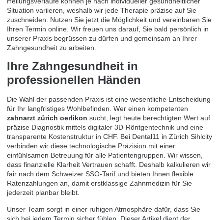
Heilungsverläufe können je nach individueller gesundheitlicher
Situation variieren, weshalb wir jede Therapie präzise auf Sie
zuschneiden. Nutzen Sie jetzt die Möglichkeit und
vereinbaren Sie
Ihren Termin online
. Wir freuen uns darauf, Sie bald persönlich in
unserer Praxis begrüssen zu dürfen und gemeinsam an Ihrer
Zahngesundheit zu arbeiten.
Ihre Zahngesundheit in
professionellen Händen
Die Wahl der passenden Praxis ist eine wesentliche Entscheidung
für Ihr langfristiges Wohlbefinden. Wer einen kompetenten
zahnarzt zürich oerlikon
sucht, legt heute berechtigten Wert auf
präzise Diagnostik mittels digitaler 3D-Röntgentechnik und eine
transparente Kostenstruktur in CHF. Bei Dental11 in Zürich Sihlcity
verbinden wir diese technologische Präzision mit einer
einfühlsamen Betreuung für alle Patientengruppen. Wir wissen,
dass finanzielle Klarheit Vertrauen schafft. Deshalb kalkulieren wir
fair nach dem Schweizer SSO-Tarif und bieten Ihnen flexible
Ratenzahlungen an, damit erstklassige Zahnmedizin für Sie
jederzeit planbar bleibt.
Unser Team sorgt in einer ruhigen Atmosphäre dafür, dass Sie
sich bei jedem Termin sicher fühlen. Dieser Artikel dient der