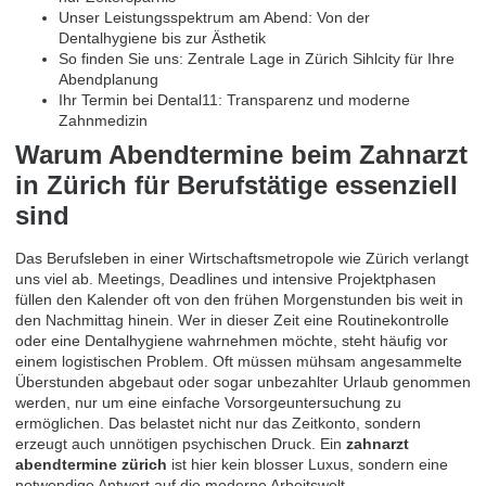
Unser Leistungsspektrum am Abend: Von der
Dentalhygiene bis zur Ästhetik
So finden Sie uns: Zentrale Lage in Zürich Sihlcity für Ihre
Abendplanung
Ihr Termin bei Dental11: Transparenz und moderne
Zahnmedizin
Warum Abendtermine beim Zahnarzt
in Zürich für Berufstätige essenziell
sind
Das Berufsleben in einer Wirtschaftsmetropole wie Zürich verlangt
uns viel ab. Meetings, Deadlines und intensive Projektphasen
füllen den Kalender oft von den frühen Morgenstunden bis weit in
den Nachmittag hinein. Wer in dieser Zeit eine Routinekontrolle
oder eine Dentalhygiene wahrnehmen möchte, steht häufig vor
einem logistischen Problem. Oft müssen mühsam angesammelte
Überstunden abgebaut oder sogar unbezahlter Urlaub genommen
werden, nur um eine einfache Vorsorgeuntersuchung zu
ermöglichen. Das belastet nicht nur das Zeitkonto, sondern
erzeugt auch unnötigen psychischen Druck. Ein
zahnarzt
abendtermine zürich
ist hier kein blosser Luxus, sondern eine
notwendige Antwort auf die moderne Arbeitswelt.