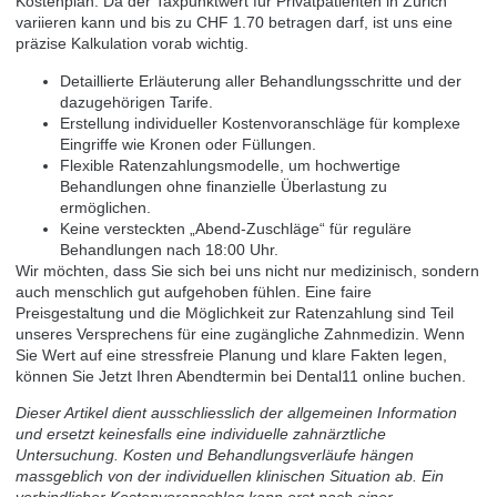
Kostenplan. Da der Taxpunktwert für Privatpatienten in Zürich
variieren kann und bis zu CHF 1.70 betragen darf, ist uns eine
präzise Kalkulation vorab wichtig.
Detaillierte Erläuterung aller Behandlungsschritte und der
dazugehörigen Tarife.
Erstellung individueller Kostenvoranschläge für komplexe
Eingriffe wie Kronen oder Füllungen.
Flexible Ratenzahlungsmodelle, um hochwertige
Behandlungen ohne finanzielle Überlastung zu
ermöglichen.
Keine versteckten „Abend-Zuschläge“ für reguläre
Behandlungen nach 18:00 Uhr.
Wir möchten, dass Sie sich bei uns nicht nur medizinisch, sondern
auch menschlich gut aufgehoben fühlen. Eine faire
Preisgestaltung und die Möglichkeit zur Ratenzahlung sind Teil
unseres Versprechens für eine zugängliche Zahnmedizin. Wenn
Sie Wert auf eine stressfreie Planung und klare Fakten legen,
können Sie
Jetzt Ihren Abendtermin bei Dental11 online buchen
.
Dieser Artikel dient ausschliesslich der allgemeinen Information
und ersetzt keinesfalls eine individuelle zahnärztliche
Untersuchung. Kosten und Behandlungsverläufe hängen
massgeblich von der individuellen klinischen Situation ab. Ein
verbindlicher Kostenvoranschlag kann erst nach einer