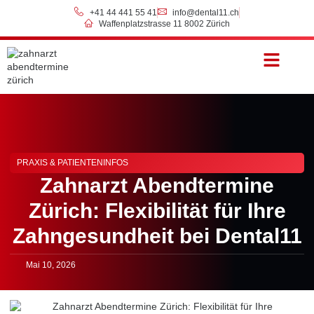
+41 44 441 55 41
info@dental11.ch
Waffenplatzstrasse 11 8002 Zürich
Preise & Zahlung
PRAXIS & PATIENTENINFOS
Zahnarzt Abendtermine
Zürich: Flexibilität für Ihre
Zahngesundheit bei Dental11
Mai 10, 2026