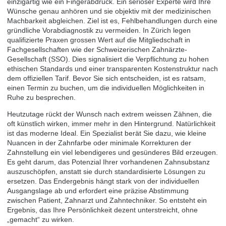
einzigartig wie ein Fingerabdruck. Ein seriöser Experte wird Ihre
Wünsche genau anhören und sie objektiv mit der medizinischen
Machbarkeit abgleichen. Ziel ist es, Fehlbehandlungen durch eine
gründliche Vorabdiagnostik zu vermeiden. In Zürich legen
qualifizierte Praxen grossen Wert auf die Mitgliedschaft in
Fachgesellschaften wie der Schweizerischen Zahnärzte-
Gesellschaft (SSO). Dies signalisiert die Verpflichtung zu hohen
ethischen Standards und einer transparenten Kostenstruktur nach
dem offiziellen Tarif. Bevor Sie sich entscheiden, ist es ratsam,
einen
Termin zu buchen
, um die individuellen Möglichkeiten in
Ruhe zu besprechen.
Heutzutage rückt der Wunsch nach extrem weissen Zähnen, die
oft künstlich wirken, immer mehr in den Hintergrund. Natürlichkeit
ist das moderne Ideal. Ein Spezialist berät Sie dazu, wie kleine
Nuancen in der Zahnfarbe oder minimale Korrekturen der
Zahnstellung ein viel lebendigeres und gesünderes Bild erzeugen.
Es geht darum, das Potenzial Ihrer vorhandenen Zahnsubstanz
auszuschöpfen, anstatt sie durch standardisierte Lösungen zu
ersetzen. Das Endergebnis hängt stark von der individuellen
Ausgangslage ab und erfordert eine präzise Abstimmung
zwischen Patient, Zahnarzt und Zahntechniker. So entsteht ein
Ergebnis, das Ihre Persönlichkeit dezent unterstreicht, ohne
„gemacht“ zu wirken.