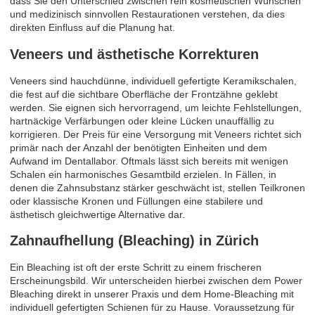
dass Sie den Unterschied zwischen rein kosmetischen Wünschen
und medizinisch sinnvollen Restaurationen verstehen, da dies
direkten Einfluss auf die Planung hat.
Veneers und ästhetische Korrekturen
Veneers sind hauchdünne, individuell gefertigte Keramikschalen,
die fest auf die sichtbare Oberfläche der Frontzähne geklebt
werden. Sie eignen sich hervorragend, um leichte Fehlstellungen,
hartnäckige Verfärbungen oder kleine Lücken unauffällig zu
korrigieren. Der Preis für eine Versorgung mit Veneers richtet sich
primär nach der Anzahl der benötigten Einheiten und dem
Aufwand im Dentallabor. Oftmals lässt sich bereits mit wenigen
Schalen ein harmonisches Gesamtbild erzielen. In Fällen, in
denen die Zahnsubstanz stärker geschwächt ist, stellen Teilkronen
oder klassische
Kronen und Füllungen
eine stabilere und
ästhetisch gleichwertige Alternative dar.
Zahnaufhellung (Bleaching) in Zürich
Ein Bleaching ist oft der erste Schritt zu einem frischeren
Erscheinungsbild. Wir unterscheiden hierbei zwischen dem Power
Bleaching direkt in unserer Praxis und dem Home-Bleaching mit
individuell gefertigten Schienen für zu Hause. Voraussetzung für