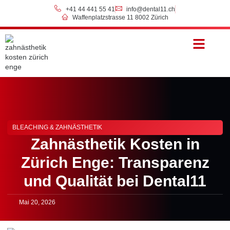
+41 44 441 55 41
info@dental11.ch
Waffenplatzstrasse 11 8002 Zürich
Preise & Zahlung
BLEACHING & ZAHNÄSTHETIK
Zahnästhetik Kosten in
Zürich Enge: Transparenz
und Qualität bei Dental11
Mai 20, 2026