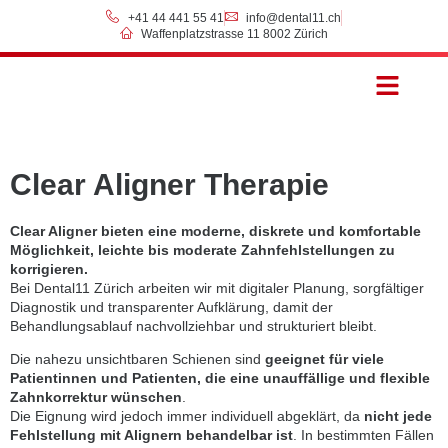
+41 44 441 55 41
info@dental11.ch
Waffenplatzstrasse 11 8002 Zürich
Preise & Zahlung
Clear Aligner Therapie
Clear Aligner bieten eine moderne, diskrete und komfortable
Möglichkeit, leichte bis moderate Zahnfehlstellungen zu
korrigieren.
Bei Dental11 Zürich arbeiten wir mit digitaler Planung, sorgfältiger
Diagnostik und transparenter Aufklärung, damit der
Behandlungsablauf nachvollziehbar und strukturiert bleibt.
Die nahezu unsichtbaren Schienen sind
geeignet für viele
Patientinnen und Patienten, die eine unauffällige und flexible
Zahnkorrektur wünschen
.
Die Eignung wird jedoch immer individuell abgeklärt, da
nicht jede
Fehlstellung mit Alignern behandelbar ist
. In bestimmten Fällen