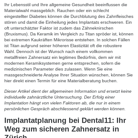
Ihr Lebensstil und Ihre allgemeine Gesundheit beeinflussen die
Materialwahl massgeblich. Rauchen oder ein schlecht
eingestellter Diabetes können die Durchblutung des Zahnfleisches
stören und damit die Einheilung jedes Implantats erschweren. Ein
oft unterschätzter Faktor ist zudem das Zähneknirschen
(Bruxismus). Da Keramik im Vergleich zu Titan spröder ist, können
bei extremen Kaukräften Mikrorisse entstehen. In solchen Fällen
ist Titan aufgrund seiner höheren Elastizität oft die robustere
Wahl. Dennoch ist der Wunsch nach einem vollkommen
metallfreien Zahnersatz ein legitimes Bedürfnis, dem wir mit
modernen Keramiksystemen gerne entsprechen, sofern die
medizinischen Parameter dies zulassen. Wenn Sie eine
massgeschneiderte Analyse Ihrer Situation wünschen, können Sie
hier direkt einen
Termin für eine Materialberatung buchen
.
Dieser Artikel dient der allgemeinen Information und ersetzt keine
individuelle zahnärztliche Untersuchung. Der Erfolg einer
Implantation hängt von vielen Faktoren ab, die nur in einem
persönlichen Gespräch abschliessend geklärt werden können.
Implantatplanung bei Dental11: Ihr
Weg zum sicheren Zahnersatz in
Zürich