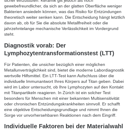
sicher einzustufen. Keramik gilt jedoch als noch
gewebefreundlicher, da sich an der glatten Oberfläche weniger
Bakterien ansiedeln können, was das Risiko für Entzündungen
theoretisch weiter senken kann. Die Entscheidung hängt letztlich
davon ab, ob für Sie die absolute Metallfreiheit oder die
jahrzehntelange mechanische Verlässlichkeit im Vordergrund
steht.
Diagnostik vorab: Der
Lymphozytentransformationstest (LTT)
Für Patienten, die unsicher bezüglich einer möglichen
Metallunverträglichkeit sind, bietet die moderne Labordiagnostik
wertvolle Hilfsmittel. Ein LTT-Test kann Aufschluss über die
individuelle Immunantwort Ihres Körpers auf Titan geben. Dabei
wird im Labor untersucht, ob Ihre Lymphozyten auf den Kontakt
mit Titanpartikeln reagieren. In Zürich ist ein solcher Test
besonders für Menschen mit einer bekannten Multisensitivität
oder chronischen Entzündungskrankheiten sinnvoll. Er schafft
eine objektive Entscheidungsgrundlage und nimmt Ihnen die
Sorge vor unvorhersehbaren Reaktionen nach dem Eingriff.
Individuelle Faktoren bei der Materialwahl