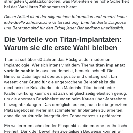
strengsten Qualitätskontrollen, was Patienten eine hohe Sicherheit
bei der Wahl ihres Zahnersatzes bietet.
Dieser Artikel dient der allgemeinen Information und ersetzt keine
individuelle zahnärztliche Untersuchung. Eine fundierte Diagnose
und Beratung sind für den Erfolg jeder Behandlung unerlässlich.
Die Vorteile von Titan-Implantaten:
Warum sie die erste Wahl bleiben
Titan ist seit über 60 Jahren das Rückgrat der modernen
Implantologie. Wer sich intensiv mit dem Thema
titan implantat
vorteile nachteile
auseinandersetzt, bemerkt schnell: Die
klinische Datenlage ist überaus positiv und umfangreich. Ein
wesentlicher Grund für die ungebrochene Beliebtheit ist die
mechanische Belastbarkeit des Materials. Titan bricht unter
Krafteinwirkung kaum; es ist zäh und gleichzeitig elastisch genug,
um die enormen Druckbelastungen beim Kauen über Jahrzehnte
hinweg abzufangen. Das ermöglicht es uns, auch bei begrenztem
Platzangebot im Kiefer mit schmaleren Implantaten zu arbeiten,
ohne die strukturelle Integrität des Zahnersatzes zu gefährden.
Ein weiterer entscheidender Pluspunkt ist die enorme prothetische
Freiheit. Dank der bewährten zweiteiligen Bauweise können wir