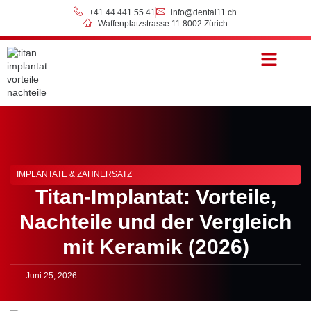
+41 44 441 55 41
info@dental11.ch
Waffenplatzstrasse 11 8002 Zürich
Preise & Zahlung
IMPLANTATE & ZAHNERSATZ
Titan-Implantat: Vorteile,
Nachteile und der Vergleich
mit Keramik (2026)
Juni 25, 2026