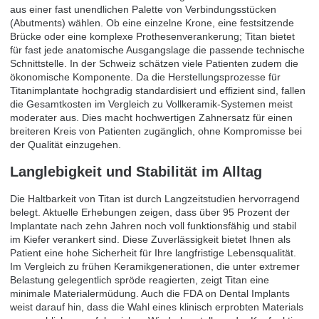
aus einer fast unendlichen Palette von Verbindungsstücken
(Abutments) wählen. Ob eine einzelne Krone, eine festsitzende
Brücke oder eine komplexe Prothesenverankerung; Titan bietet
für fast jede anatomische Ausgangslage die passende technische
Schnittstelle. In der Schweiz schätzen viele Patienten zudem die
ökonomische Komponente. Da die Herstellungsprozesse für
Titanimplantate hochgradig standardisiert und effizient sind, fallen
die Gesamtkosten im Vergleich zu Vollkeramik-Systemen meist
moderater aus. Dies macht hochwertigen Zahnersatz für einen
breiteren Kreis von Patienten zugänglich, ohne Kompromisse bei
der Qualität einzugehen.
Langlebigkeit und Stabilität im Alltag
Die Haltbarkeit von Titan ist durch Langzeitstudien hervorragend
belegt. Aktuelle Erhebungen zeigen, dass über 95 Prozent der
Implantate nach zehn Jahren noch voll funktionsfähig und stabil
im Kiefer verankert sind. Diese Zuverlässigkeit bietet Ihnen als
Patient eine hohe Sicherheit für Ihre langfristige Lebensqualität.
Im Vergleich zu frühen Keramikgenerationen, die unter extremer
Belastung gelegentlich spröde reagierten, zeigt Titan eine
minimale Materialermüdung. Auch die FDA on Dental Implants
weist darauf hin, dass die Wahl eines klinisch erprobten Materials