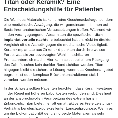
Titan oder Keramik? Eine
Entscheidungshilfe für Patienten
Die Wahl des Materials ist keine reine Geschmacksfrage, sondern
eine medizinische Abwägung, die wir gemeinsam mit Ihnen auf
Basis Ihrer anatomischen Voraussetzungen treffen. Während wir
in den vorangegangenen Abschnitten die spezifischen
titan
implantat vorteile nachteile
beleuchtet haben, rückt im direkten
Vergleich oft die Ästhetik gegen die mechanische Vielseitigkeit.
Keramikimplantate aus Zirkonoxid punkten durch ihre weisse
Farbe, was sie zur bevorzugten Wahl im sichtbaren
Frontzahnbereich macht. Hier kann selbst bei einem Rückgang
des Zahnfleisches kein dunkler Rand sichtbar werden. Titan
hingegen bleibt die sicherere Lösung, wenn das Knochenangebot
begrenzt ist oder komplexe Brückenkonstruktionen stabil
verankert werden müssen.
In der Schweiz sollten Patienten beachten, dass Keramiksysteme
in der Regel mit höheren Laborkosten verbunden sind. Dies liegt
an der anspruchsvollen Verarbeitung des extrem harten
Zirkonoxids. Titan bietet hier oft ein attraktiveres Preis-Leistungs-
Verhältnis bei gleichzeitig exzellenter Langzeitprognose. Wenn es
um die Biokompatibilität geht, sind beide Materialien als sehr