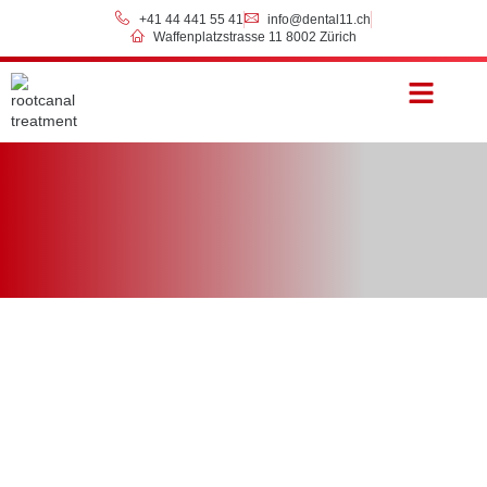
+41 44 441 55 41
info@dental11.ch
Waffenplatzstrasse 11 8002 Zürich
Preise & Zahlung