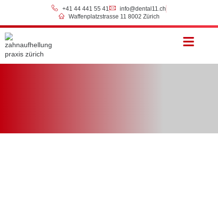
+41 44 441 55 41
info@dental11.ch
Waffenplatzstrasse 11 8002 Zürich
Preise & Zahlung