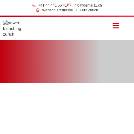
+41 44 441 55 41
info@dental11.ch
Waffenplatzstrasse 11 8002 Zürich
Preise & Zahlung