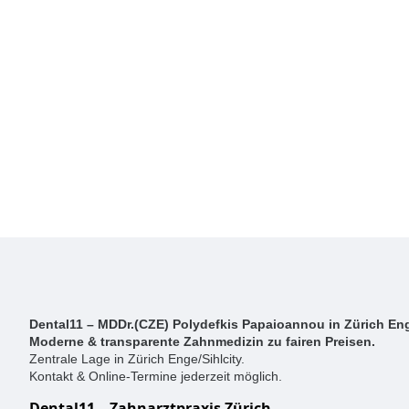
Dental11 – MDDr.(CZE) Polydefkis Papaioannou in Zürich Eng
Moderne & transparente Zahnmedizin zu fairen Preisen.
Zentrale Lage in Zürich Enge/Sihlcity.
Kontakt & Online-Termine jederzeit möglich.
Dental11 – Zahnarztpraxis Zürich