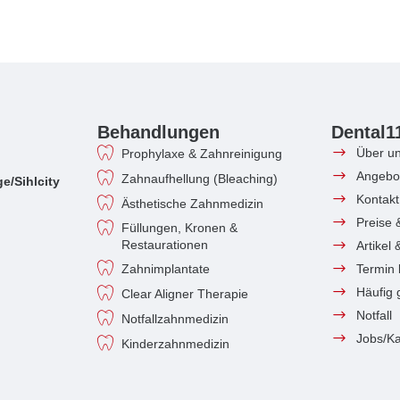
Behandlungen
Dental1
Über u
Prophylaxe & Zahnreinigung
Angebo
Zahnaufhellung (Bleaching)
e/Sihlcity
Kontakt
Ästhetische Zahnmedizin
Preise 
Füllungen, Kronen &
Restaurationen
Artikel
Zahnimplantate
Termin
Häufig 
Clear Aligner Therapie
Notfall
Notfallzahnmedizin
Jobs/Ka
Kinderzahnmedizin