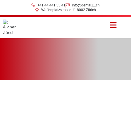
+41 44 441 55 41
info@dental11.ch
Waffenplatzstrasse 11 8002 Zürich
Preise & Zahlung