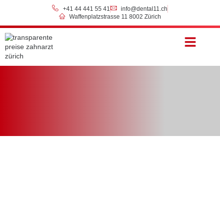
+41 44 441 55 41
info@dental11.ch
Waffenplatzstrasse 11 8002 Zürich
Preise & Zahlung