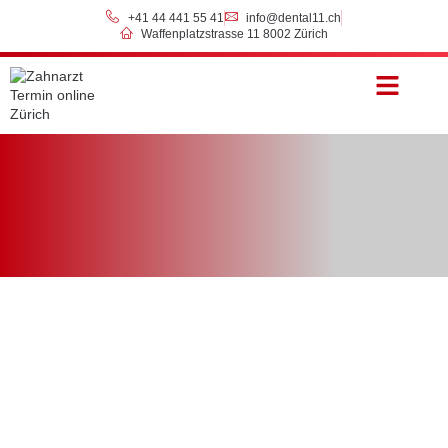
+41 44 441 55 41
info@dental11.ch
Waffenplatzstrasse 11 8002 Zürich
Preise & Zahlung