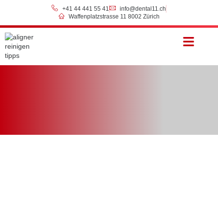
+41 44 441 55 41
info@dental11.ch
Waffenplatzstrasse 11 8002 Zürich
Preise & Zahlung