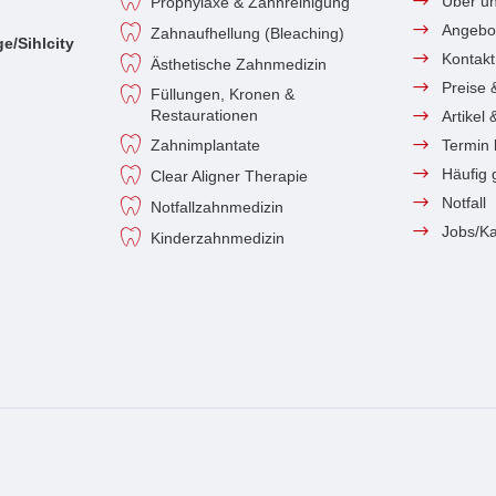
Über u
Prophylaxe & Zahnreinigung
Angebo
Zahnaufhellung (Bleaching)
e/Sihlcity
Kontakt
Ästhetische Zahnmedizin
Preise 
Füllungen, Kronen &
Restaurationen
Artikel
Zahnimplantate
Termin
Häufig 
Clear Aligner Therapie
Notfall
Notfallzahnmedizin
Jobs/Ka
Kinderzahnmedizin