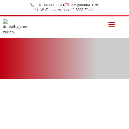
+41 44 441 55 41
info@dental11.ch
Waffenplatzstrasse 11 8002 Zürich
Preise & Zahlung