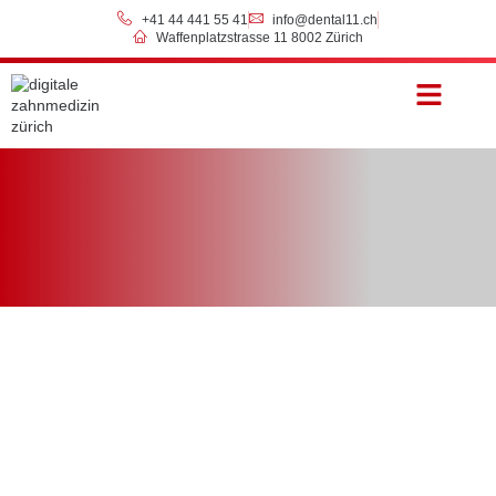
+41 44 441 55 41
info@dental11.ch
Waffenplatzstrasse 11 8002 Zürich
Preise & Zahlung