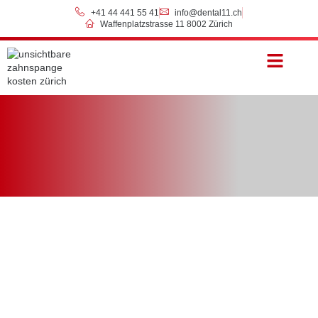
+41 44 441 55 41
info@dental11.ch
Waffenplatzstrasse 11 8002 Zürich
Preise & Zahlung