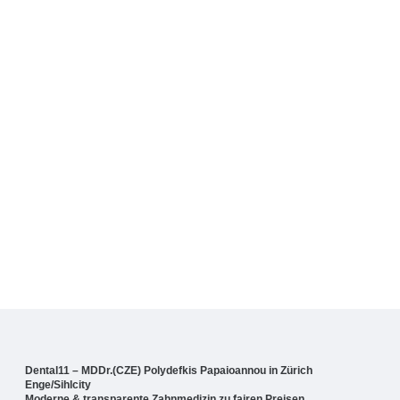
Dental11 – MDDr.(CZE) Polydefkis Papaioannou in Zürich
Enge/Sihlcity
Moderne & transparente Zahnmedizin zu fairen Preisen.