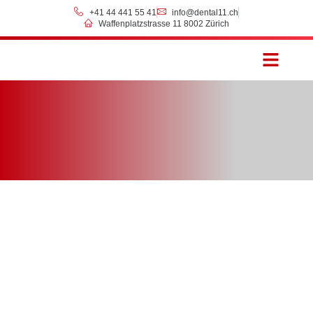
+41 44 441 55 41
info@dental11.ch
Waffenplatzstrasse 11 8002 Zürich
Preise & Zahlung