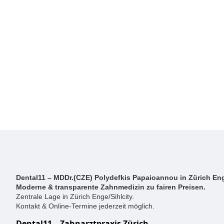
Dental11 – MDDr.(CZE) Polydefkis Papaioannou in Zürich Eng
Moderne & transparente Zahnmedizin zu fairen Preisen.
Zentrale Lage in Zürich Enge/Sihlcity.
Kontakt & Online-Termine jederzeit möglich.
Dental11 – Zahnarztpraxis Zürich