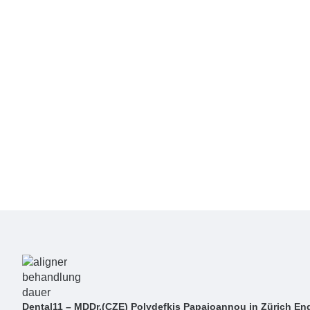
Dental11 – MDDr.(CZE) Polydefkis Papaioannou in Zürich Eng