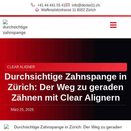
+41 44 441 55 41
info@dental11.ch
Waffenplatzstrasse 11 8002 Zürich
Preise & Zahlung
CLEAR ALIGNER
Durchsichtige Zahnspange in
Zürich: Der Weg zu geraden
Zähnen mit Clear Alignern
März 25, 2026