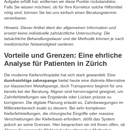
Aufgabe erfüllt hat, entfernen wir diese Punkte rückstandslos.
Falls Sie wissen möchten, ob für Ihre Korrektur solche Hilfsmittel
nötig sind, können Sie bei uns einfach einen
Beratungstermin
vereinbaren
.
Hinweis: Dieser Artikel dient der allgemeinen Information und
ersetzt keine individuelle zahnärztliche Untersuchung. Die
tatsächliche Behandlungsdauer und die Methodik können je nach
medizinischer Notwendigkeit variieren.
Vorteile und Grenzen: Eine ehrliche
Analyse für Patienten in Zürich
Die moderne Kieferorthopädie hat sich stark gewandelt. Eine
durchsichtige zahnspange
bietet heute eine diskrete Alternative
zur klassischen Metallspange, doch Transparenz beginnt für uns
bereits bei der Beratung. Aligner sind hervorragend geeignet, um
Zahnfehlstellungen wie Engstände oder Lücken präzise zu
korrigieren. Die digitale Planung erlaubt es, Zahnbewegungen im
Millimeterbereich exakt zu steuern. Bei sehr komplexen
Kieferfehlstellungen, die chirurgische Eingriffe oder massive
Verschiebungen der Kieferbasis erfordern, stößt das System
jedoch an seine Grenzen. Hier besprechen wir mit Ihnen offen, ob
Aligner die passende Wahl sind oder alternative Methoden