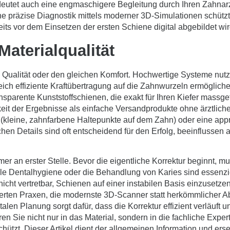
utet auch eine engmaschigere Begleitung durch Ihren Zahnarzt
ne präzise Diagnostik mittels moderner 3D-Simulationen schütz
ts vor dem Einsetzen der ersten Schiene digital abgebildet wir
aterialqualität
e Qualität oder den gleichen Komfort. Hochwertige Systeme nutz
leich effiziente Kraftübertragung auf die Zahnwurzeln ermöglich
nsparente Kunststoffschienen, die exakt für Ihren Kiefer massge
eit der Ergebnisse als einfache Versandprodukte ohne ärztliche
ts (kleine, zahnfarbene Haltepunkte auf dem Zahn) oder eine a
hen Details sind oft entscheidend für den Erfolg, beeinflussen
er an erster Stelle. Bevor die eigentliche Korrektur beginnt, 
nelle Dentalhygiene oder die Behandlung von Karies sind essenz
icht vertretbar, Schienen auf einer instabilen Basis einzusetzen
ierten Praxen, die modernste 3D-Scanner statt herkömmlicher A
alen Planung sorgt dafür, dass die Korrektur effizient verläuft 
en Sie nicht nur in das Material, sondern in die fachliche Exper
zt. Dieser Artikel dient der allgemeinen Information und erset