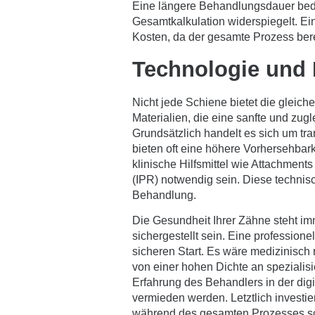
Eine längere Behandlungsdauer bede
Gesamtkalkulation widerspiegelt. Ei
Kosten, da der gesamte Prozess berei
Technologie und M
Nicht jede Schiene bietet die gleich
Materialien, die eine sanfte und zug
Grundsätzlich handelt es sich um tra
bieten oft eine höhere Vorhersehbark
klinische Hilfsmittel wie Attachmen
(IPR) notwendig sein. Diese technisc
Behandlung.
Die Gesundheit Ihrer Zähne steht imm
sichergestellt sein. Eine professio
sicheren Start. Es wäre medizinisch n
von einer hohen Dichte an spezialis
Erfahrung des Behandlers in der digit
vermieden werden. Letztlich investier
während des gesamten Prozesses schüt