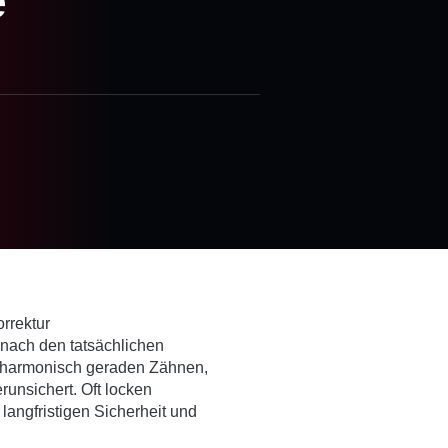
e
e nach den tatsächlichen
h harmonisch geraden Zähnen,
runsichert. Oft locken
langfristigen Sicherheit und