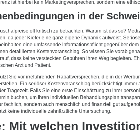
arenz ist hierbei kein Marketingversprechen, sondern eine ethisc
menbedingungen in der Schwei
uschalpreise oft kritisch zu betrachten. Warum ist das so? Me
sen, da jeder Kiefer eine ganz eigene Dynamik aufweist. Seriöse
 beinhalten eine umfassende Informationspflicht gegenüber dem 
einen detaillierten Kostenvoranschlag. So wissen Sie vorab genau
uf, dass keine versteckten Gebühren Ihren Weg begleiten. Ehrli
schen Arzt und Patient.
tzt Sie vor irreführenden Rabattversprechen, die in der Werbung
erstellen. Ein seriöser Kostenvoranschlag berücksichtigt immer
Tragezeit. Falls Sie eine erste Einschätzung zu Ihrer persön
rmin buchen
, um Ihren individuellen Behandlungsplan transpare
ur fachlich, sondern auch menschlich und finanziell gut aufgehob
tzt keine individuelle zahnärztliche Untersuchung.
e: Mit welchen Investit