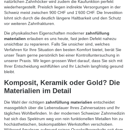
natürlichen Zahnhöcker wird zudem die Kaufunktion perfekt
wiederhergestellt. Preislich liegen indirekte Versorgungen in der
Schweiz meist zwischen 900 CHF und 1’600 CHF. Die Investition
lohnt sich durch die deutlich längere Haltbarkeit und den Schutz
vor weiteren Zahnfrakturen.
Die physikalischen Eigenschaften moderner
zahnfüllung
materialien
erlauben es uns heute, fast jeden Defekt nahezu
unsichtbar zu reparieren. Falls Sie unsicher sind, welches
Verfahren für Ihre Situation den besten Komfort bietet, berät Sie
unser Team gerne persönlich bei einer
Kontrolluntersuchung in
unserer Praxis
. Wir legen grossen Wert darauf, dass Sie sich mit
Ihrer Entscheidung wohlfühlen und Ihr Lächeln langfristig gesund
bleibt.
Komposit, Keramik oder Gold? Die
Materialien im Detail
Die Wahl der richtigen
zahnfüllung materialien
entscheidet
massgeblich über die Lebensdauer Ihres Zahnersatzes und Ihr
tägliches Wohlbefinden. In der modernen Schweizer Zahnmedizin
hat sich das Spektrum weg von rein funktionellen Metallen hin zu
hochästhetischen, biokompatiblen Werkstoffen verschoben.
Während Amalgam aufgrund seines Quecksilbergehalts seit dem