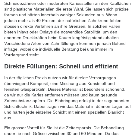
Schneidezähnen oder moderaten Kariesstellen an den Kauflächen
sind plastische Materialien die erste Wahl. Sie lassen sich präzise
formen und härten innerhalb weniger Sekunden aus. Wenn
jedoch mehr als 40 Prozent der natürlichen Zahnkrone fehlen,
stossen direkte Verfahren an ihre Grenzen. In solchen Fällen
bieten Inlays oder Onlays die notwendige Stabilität, um den
enormen Druckkräften beim Kauen langfristig standzuhalten.
Verschiedene
Arten von Zahnfüllungen
kommen je nach Befund
infrage, wobei die individuelle Beratung bei uns immer im
Vordergrund steht.
Direkte Füllungen: Schnell und effizient
In der täglichen Praxis nutzen wir für direkte Versorgungen
überwiegend Komposit, eine Mischung aus Kunststoff und
feinsten Glaspartikeln. Dieses Material ist besonders schonend,
da wir nur die Karies entfernen müssen und kaum gesunde
Zahnsubstanz opfern. Die Einbringung erfolgt in der sogenannten
Schichttechnik. Dabei tragen wir das Material in dünnen Lagen auf
und härten jede einzelne Schicht mit einem speziellen Blaulicht
aus.
Ein grosser Vorteil für Sie ist die Zeitersparnis. Die Behandlung
dauert je nach Grösse zwischen 30 und 60 Minuten. Da das