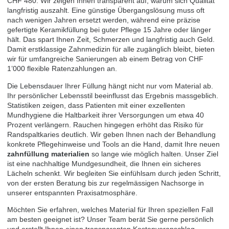
CHF 480. Wir zeigen Ihnen transparent auf, warum sich Qualität
langfristig auszahlt. Eine günstige Übergangslösung muss oft
nach wenigen Jahren ersetzt werden, während eine präzise
gefertigte Keramikfüllung bei guter Pflege 15 Jahre oder länger
hält. Das spart Ihnen Zeit, Schmerzen und langfristig auch Geld.
Damit erstklassige Zahnmedizin für alle zugänglich bleibt, bieten
wir für umfangreiche Sanierungen ab einem Betrag von CHF
1’000 flexible Ratenzahlungen an.
Die Lebensdauer Ihrer Füllung hängt nicht nur vom Material ab.
Ihr persönlicher Lebensstil beeinflusst das Ergebnis massgeblich.
Statistiken zeigen, dass Patienten mit einer exzellenten
Mundhygiene die Haltbarkeit ihrer Versorgungen um etwa 40
Prozent verlängern. Rauchen hingegen erhöht das Risiko für
Randspaltkaries deutlich. Wir geben Ihnen nach der Behandlung
konkrete Pflegehinweise und Tools an die Hand, damit Ihre neuen
zahnfüllung materialien
so lange wie möglich halten. Unser Ziel
ist eine nachhaltige Mundgesundheit, die Ihnen ein sicheres
Lächeln schenkt. Wir begleiten Sie einfühlsam durch jeden Schritt,
von der ersten Beratung bis zur regelmässigen Nachsorge in
unserer entspannten Praxisatmosphäre.
Möchten Sie erfahren, welches Material für Ihren speziellen Fall
am besten geeignet ist? Unser Team berät Sie gerne persönlich