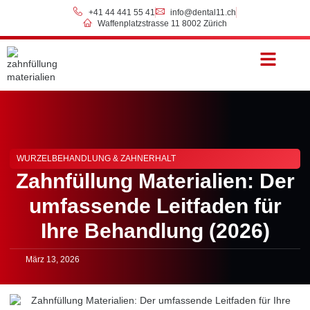
+41 44 441 55 41
info@dental11.ch
Waffenplatzstrasse 11 8002 Zürich
Preise & Zahlung
WURZELBEHANDLUNG & ZAHNERHALT
Zahnfüllung Materialien: Der
umfassende Leitfaden für
Ihre Behandlung (2026)
März 13, 2026