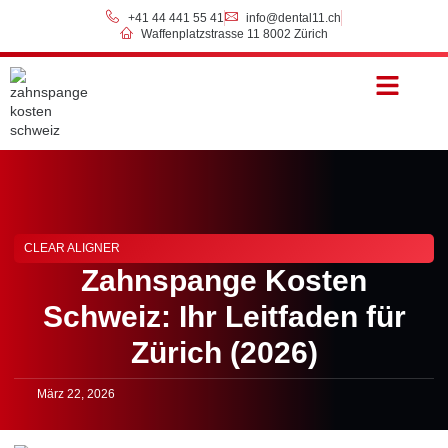
+41 44 441 55 41
info@dental11.ch
Waffenplatzstrasse 11 8002 Zürich
Preise & Zahlung
CLEAR ALIGNER
Zahnspange Kosten
Schweiz: Ihr Leitfaden für
Zürich (2026)
März 22, 2026