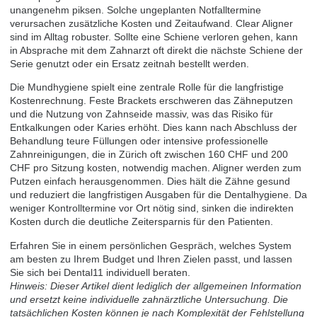
unangenehm piksen. Solche ungeplanten Notfalltermine
verursachen zusätzliche Kosten und Zeitaufwand. Clear Aligner
sind im Alltag robuster. Sollte eine Schiene verloren gehen, kann
in Absprache mit dem Zahnarzt oft direkt die nächste Schiene der
Serie genutzt oder ein Ersatz zeitnah bestellt werden.
Die Mundhygiene spielt eine zentrale Rolle für die langfristige
Kostenrechnung. Feste Brackets erschweren das Zähneputzen
und die Nutzung von Zahnseide massiv, was das Risiko für
Entkalkungen oder Karies erhöht. Dies kann nach Abschluss der
Behandlung teure Füllungen oder intensive professionelle
Zahnreinigungen, die in Zürich oft zwischen 160 CHF und 200
CHF pro Sitzung kosten, notwendig machen. Aligner werden zum
Putzen einfach herausgenommen. Dies hält die Zähne gesund
und reduziert die langfristigen Ausgaben für die Dentalhygiene. Da
weniger Kontrolltermine vor Ort nötig sind, sinken die indirekten
Kosten durch die deutliche Zeitersparnis für den Patienten.
Erfahren Sie in einem persönlichen Gespräch, welches System
am besten zu Ihrem Budget und Ihren Zielen passt, und lassen
Sie sich bei
Dental11 individuell beraten
.
Hinweis: Dieser Artikel dient lediglich der allgemeinen Information
und ersetzt keine individuelle zahnärztliche Untersuchung. Die
tatsächlichen Kosten können je nach Komplexität der Fehlstellung