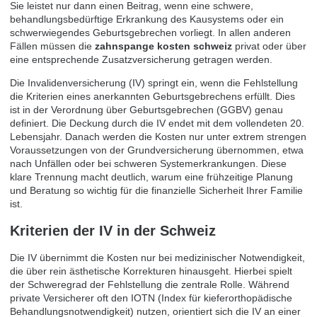
Sie leistet nur dann einen Beitrag, wenn eine schwere,
behandlungsbedürftige Erkrankung des Kausystems oder ein
schwerwiegendes Geburtsgebrechen vorliegt. In allen anderen
Fällen müssen die
zahnspange kosten schweiz
privat oder über
eine entsprechende Zusatzversicherung getragen werden.
Die Invalidenversicherung (IV) springt ein, wenn die Fehlstellung
die Kriterien eines anerkannten Geburtsgebrechens erfüllt. Dies
ist in der Verordnung über Geburtsgebrechen (GGBV) genau
definiert. Die Deckung durch die IV endet mit dem vollendeten 20.
Lebensjahr. Danach werden die Kosten nur unter extrem strengen
Voraussetzungen von der Grundversicherung übernommen, etwa
nach Unfällen oder bei schweren Systemerkrankungen. Diese
klare Trennung macht deutlich, warum eine frühzeitige Planung
und Beratung so wichtig für die finanzielle Sicherheit Ihrer Familie
ist.
Kriterien der IV in der Schweiz
Die IV übernimmt die Kosten nur bei medizinischer Notwendigkeit,
die über rein ästhetische Korrekturen hinausgeht. Hierbei spielt
der Schweregrad der Fehlstellung die zentrale Rolle. Während
private Versicherer oft den IOTN (Index für kieferorthopädische
Behandlungsnotwendigkeit) nutzen, orientiert sich die IV an einer